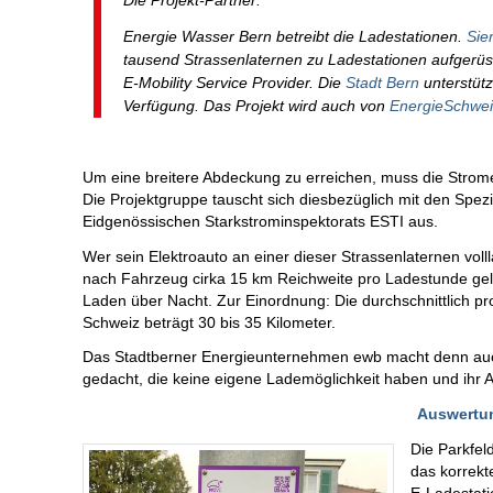
Die Projekt-Partner:
Energie Wasser Bern betreibt die Ladestationen.
Sie
tausend Strassenlaternen zu Ladestationen aufgerüst
E-Mobility Service Provider. Die
Stadt Bern
unterstütz
Verfügung. Das Projekt wird auch von
EnergieSchwei
Um eine breitere Abdeckung zu erreichen, muss die Strome
Die Projektgruppe tauscht sich diesbezüglich mit den Spez
Eidgenössischen Starkstrominspektorats ESTI aus.
Wer sein Elektroauto an einer dieser Strassenlaternen volll
nach Fahrzeug cirka 15 km Reichweite pro Ladestunde gel
Laden über Nacht. Zur Einordnung: Die durchschnittlich p
Schweiz beträgt 30 bis 35 Kilometer.
Das Stadtberner Energieunternehmen ewb macht denn auch
gedacht, die keine eigene Lademöglichkeit haben und ihr A
Auswertun
Die Parkfel
das korrek