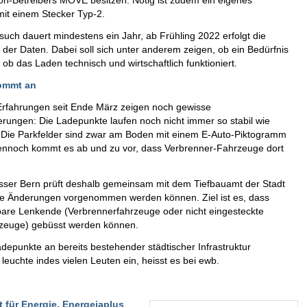
on-Betreibers MOVE besitzen. Nötig ist zudem ein eigenes
it einem Stecker Typ-2.
rsuch dauert mindestens ein Jahr, ab Frühling 2022 erfolgt die
der Daten. Dabei soll sich unter anderem zeigen, ob ein Bedürfnis
 ob das Laden technisch und wirtschaftlich funktioniert.
ommt an
Erfahrungen seit Ende März zeigen noch gewisse
rungen: Die Ladepunkte laufen noch nicht immer so stabil wie
 Die Parkfelder sind zwar am Boden mit einem E-Auto-Piktogramm
ennoch kommt es ab und zu vor, dass Verbrenner-Fahrzeuge dort
sser Bern prüft deshalb gemeinsam mit dem Tiefbauamt der Stadt
he Änderungen vorgenommen werden können. Ziel ist es, dass
lbare Lenkende (Verbrennerfahrzeuge oder nicht eingesteckte
rzeuge) gebüsst werden können.
adepunkte an bereits bestehender städtischer Infrastruktur
 leuchte indes vielen Leuten ein, heisst es bei ewb.
t für Energie.
Energeiaplus