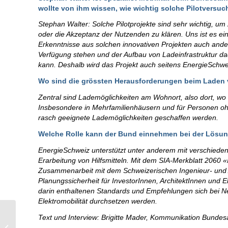
wollte von ihm wissen, wie wichtig solche Pilotversuc
Stephan Walter: Solche Pilotprojekte sind sehr wichtig, u
oder die Akzeptanz der Nutzenden zu klären. Uns ist es e
Erkenntnisse aus solchen innovativen Projekten auch an
Verfügung stehen und der Aufbau von Ladeinfrastruktur d
kann. Deshalb wird das Projekt auch seitens EnergieSchwei
Wo sind die grössten Herausforderungen beim Laden 
Zentral sind Lademöglichkeiten am Wohnort, also dort, wo 
Insbesondere in Mehrfamilienhäusern und für Personen ohn
rasch geeignete Lademöglichkeiten geschaffen werden.
Welche Rolle kann der Bund einnehmen bei der Lösun
EnergieSchweiz unterstützt unter anderem mit verschiede
Erarbeitung von Hilfsmitteln. Mit dem SIA-Merkblatt 2060 «
Zusammenarbeit mit dem Schweizerischen Ingenieur- und Ar
Planungssicherheit für InvestorInnen, ArchitektInnen und 
darin enthaltenen Standards und Empfehlungen sich bei
Elektromobilität durchsetzen werden.
SmartMeter: connaître
Text und Interview: Brigitte Mader, Kommunikation Bundes
gratuitement sa