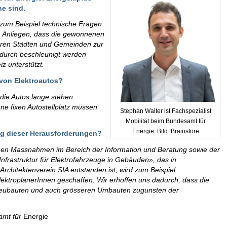
he sind.
m zum Beispiel technische Fragen
in Anliegen, dass die gewonnenen
deren Städten und Gemeinden zur
adurch beschleunigt werden
z unterstützt.
von Elektroautos?
die Autos lange stehen.
e fixen Autostellplatz müssen
Stephan Walter ist Fachspezialist
Mobilität beim Bundesamt für
Energie. Bild: Brainstore
g dieser Herausforderungen?
nen Massnahmen im Bereich der Information und Beratung sowie der
Infrastruktur für Elektrofahrzeuge in Gebäuden», das in
chitektenverein SIA entstanden ist, wird zum Beispiel
ElektroplanerInnen geschaffen. Wir erhoffen uns dadurch, dass die
 Neubauten und auch grösseren Umbauten zugunsten der
amt für
Energie