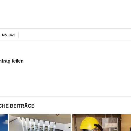
. MAI 2021
/
ntrag teilen
CHE BEITRÄGE