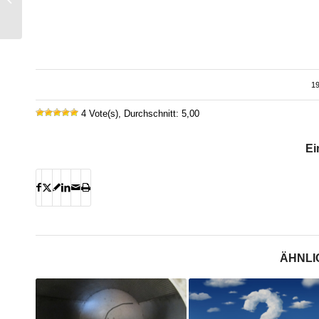
consommation
électrique est un droi...
19
4 Vote(s), Durchschnitt: 5,00
Ei
ÄHNLI