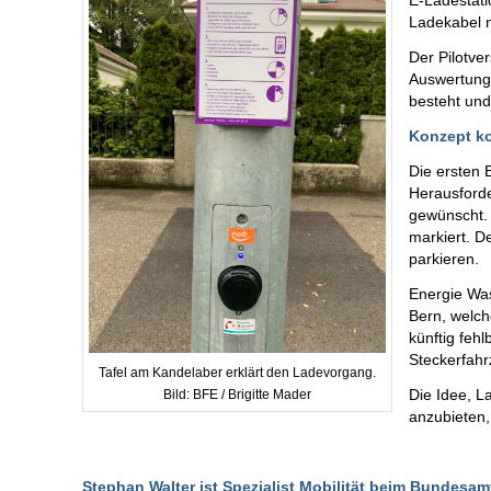
E-Ladestati
Ladekabel m
Der Pilotve
Auswertung 
besteht und
Konzept k
Die ersten 
Herausforde
gewünscht.
markiert. D
parkieren.
Energie Wa
Bern, welc
künftig feh
Steckerfah
Tafel am Kandelaber erklärt den Ladevorgang.
Die Idee, L
Bild: BFE / Brigitte Mader
anzubieten,
Stephan Walter ist Spezialist Mobilität beim Bundesam