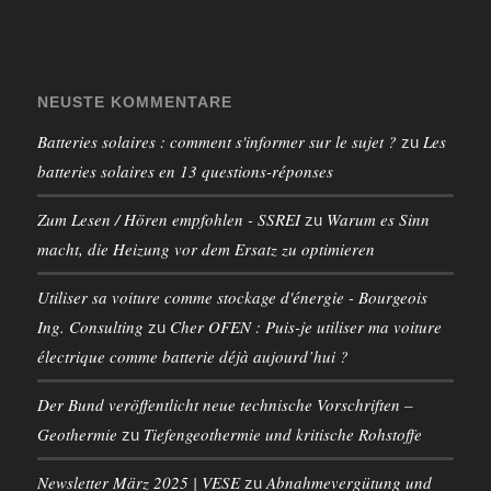
NEUSTE KOMMENTARE
Batteries solaires : comment s'informer sur le sujet ?
Les
zu
batteries solaires en 13 questions-réponses
Zum Lesen / Hören empfohlen - SSREI
Warum es Sinn
zu
macht, die Heizung vor dem Ersatz zu optimieren
Utiliser sa voiture comme stockage d'énergie - Bourgeois
Ing. Consulting
Cher OFEN : Puis-je utiliser ma voiture
zu
électrique comme batterie déjà aujourd’hui ?
Der Bund veröffentlicht neue technische Vorschriften –
Geothermie
Tiefengeothermie und kritische Rohstoffe
zu
Newsletter März 2025 | VESE
Abnahmevergütung und
zu