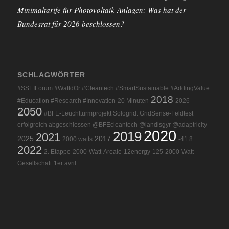
Minimaltarife für Photovoltaik-Anlagen: Was hat der
Bundesrat für 2026 beschlossen?
SCHLAGWÖRTER
#SSEIForum #WattdOr #Cleantech #SmartSustainable #AddingValue
2018
#Education #Research #Innovation
20 Minuten
2026
2050
#BFE-Leuchtturmprojekt Sologrid: GridSense-Feldtest
erfolgreich abgeschlossen @BFEcleantech @landisgyr @adaptricity
2020
2019
2021
2025
2017
2000 watts
-41.8
2022
2. Etappe
2000-Watt-Areale
12energy
125
2000-Watt-
Gesellschaft
1er avril