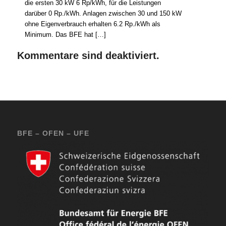
die ersten 30 kW 6 Rp/kWh, für die Leistungen
darüber 0 Rp./kWh. Anlagen zwischen 30 und 150 kW
ohne Eigenverbrauch erhalten 6.2 Rp./kWh als
Minimum. Das BFE hat […]
Kommentare sind deaktiviert.
BFE – OFEN – UFE