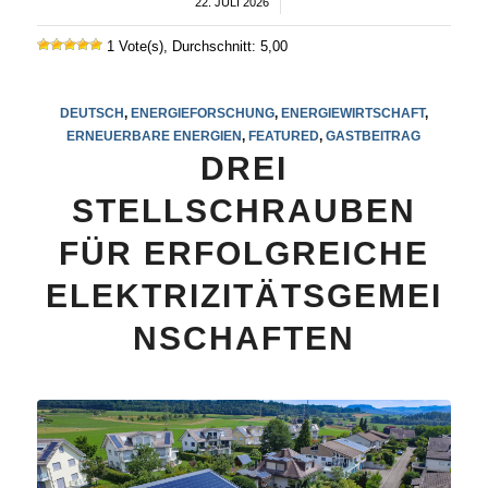
22. JULI 2026
/
1 Vote(s), Durchschnitt: 5,00
DEUTSCH
,
ENERGIEFORSCHUNG
,
ENERGIEWIRTSCHAFT
,
ERNEUERBARE ENERGIEN
,
FEATURED
,
GASTBEITRAG
DREI
STELLSCHRAUBEN
FÜR ERFOLGREICHE
ELEKTRIZITÄTSGEMEI
NSCHAFTEN