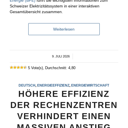
Energie (BFE)
führt die wichtigsten Informationen zum
Schweizer Elektrizitätssystem in einer interaktiven
Gesamtübersicht zusammen.
Weiterlesen
9. JULI 2026
/
5 Vote(s), Durchschnitt: 4,80
DEUTSCH
,
ENERGIEEFFIZIENZ
,
ENERGIEWIRTSCHAFT
HÖHERE EFFIZIENZ
DER RECHENZENTREN
VERHINDERT EINEN
MASSIVEN ANSTIEG