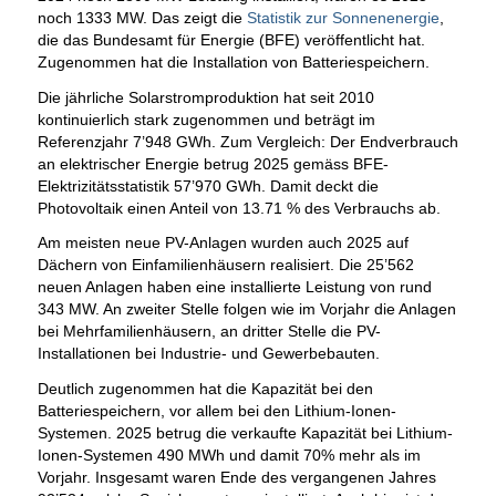
noch 1333 MW. Das zeigt die
Statistik zur Sonnenenergie
,
die das Bundesamt für Energie (BFE) veröffentlicht hat.
Zugenommen hat die Installation von Batteriespeichern.
Die jährliche Solarstromproduktion hat seit 2010
kontinuierlich stark zugenommen und beträgt im
Referenzjahr 7’948 GWh. Zum Vergleich: Der Endverbrauch
an elektrischer Energie betrug 2025 gemäss BFE-
Elektrizitätsstatistik 57’970 GWh. Damit deckt die
Photovoltaik einen Anteil von 13.71 % des Verbrauchs ab.
Am meisten neue PV-Anlagen wurden auch 2025 auf
Dächern von Einfamilienhäusern realisiert. Die 25’562
neuen Anlagen haben eine installierte Leistung von rund
343 MW. An zweiter Stelle folgen wie im Vorjahr die Anlagen
bei Mehrfamilienhäusern, an dritter Stelle die PV-
Installationen bei Industrie- und Gewerbebauten.
Deutlich zugenommen hat die Kapazität bei den
Batteriespeichern, vor allem bei den Lithium-Ionen-
Systemen. 2025 betrug die verkaufte Kapazität bei Lithium-
Ionen-Systemen 490 MWh und damit 70% mehr als im
Vorjahr. Insgesamt waren Ende des vergangenen Jahres