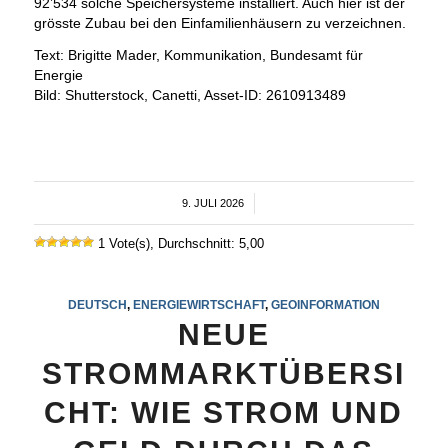
92’534 solche Speichersysteme installiert. Auch hier ist der
grösste Zubau bei den Einfamilienhäusern zu verzeichnen.
Text: Brigitte Mader, Kommunikation, Bundesamt für
Energie
Bild: Shutterstock, Canetti, Asset-ID: 2610913489
9. JULI 2026
/
1 Vote(s), Durchschnitt: 5,00
DEUTSCH
,
ENERGIEWIRTSCHAFT
,
GEOINFORMATION
NEUE
STROMMARKTÜBERSI
CHT: WIE STROM UND