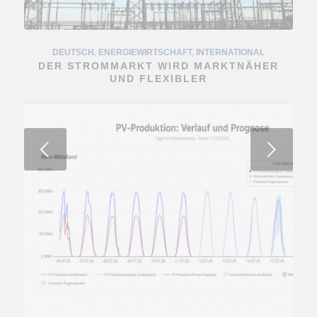
DEUTSCH
DEUTSCH
,
ENERGIEWIRTSCHAFT
,
ENERGIEWIRTSCHAFT
,
FEATURED
,
INTERNATIONAL
,
TIEFENLAGER
DER STROMMARKT WIRD MARKTNÄHER
TIEFENLAGERREGION TRIFFT KKW
MÜHLEBERG: JUNGE MENSCHEN ERHALTEN
UND FLEXIBLER
EINBLICK INS STILLGELEGTE
KERNKRAFTWERK
Weiter