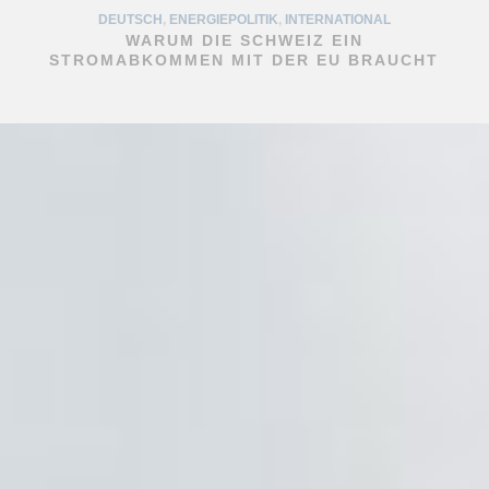
DEUTSCH
,
ENERGIEPOLITIK
,
INTERNATIONAL
WARUM DIE SCHWEIZ EIN
STROMABKOMMEN MIT DER EU BRAUCHT
DEUTSCH
,
ENERGIEPOLITIK
,
ERNEUERBARE ENERGIEN
,
GESCHICHTE
,
HOCHSCHULPRAKTIKUM
,
INTERNATIONAL
,
WASSERKRAFT
STRÖMENDE KRAFT: WIE WASSERKRAFT
DIE STROMVERSORGUNG DER SCHWEIZ
PRÄGTE UND AUCH KÜNFTIG PRÄGEN WIRD