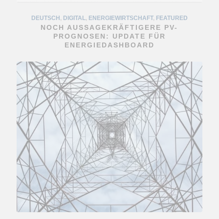
DEUTSCH
,
DIGITAL
,
ENERGIEWIRTSCHAFT
,
FEATURED
NOCH AUSSAGEKRÄFTIGERE PV-
DEUTSCH
PROGNOSEN: UPDATE FÜR
,
ENERGIEFORSCHUNG
,
ENERGIEWIRTSCHAFT
,
ENERGIEDASHBOARD
ERNEUERBARE ENERGIEN
,
FEATURED
,
GASTBEITRAG
DREI STELLSCHRAUBEN FÜR
ERFOLGREICHE
ELEKTRIZITÄTSGEMEINSCHAFTEN