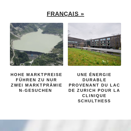
DER STROMMARKT
NOCH
WIRD MARKTNÄHER
AUSSAGEKRÄFTIGER
UND FLEXIBLER
E PV-PROGNOSEN:
UPDATE FÜR
ENERGIEDASHBOAR
D
FRANÇAIS »
HOHE MARKTPREISE
UNE ÉNERGIE
FÜHREN ZU NUR
DURABLE
ZWEI MARKTPRÄMIE
PROVENANT DU LAC
N-GESUCHEN
DE ZURICH POUR LA
CLINIQUE