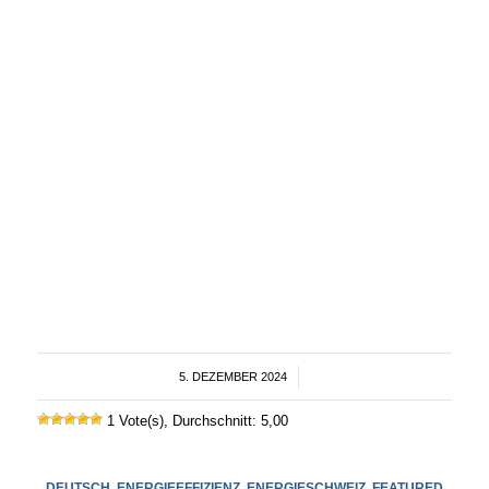
5. DEZEMBER 2024
/
1 Vote(s), Durchschnitt: 5,00
DEUTSCH
,
ENERGIEEFFIZIENZ
,
ENERGIESCHWEIZ
,
FEATURED