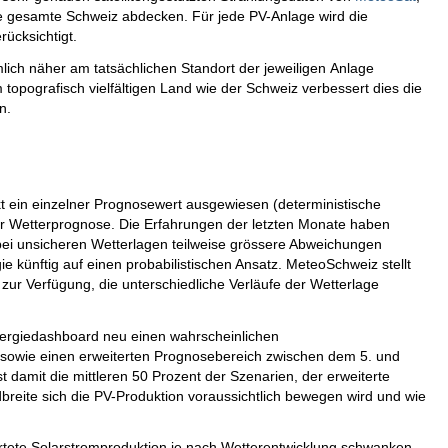
die gesamte Schweiz abdecken. Für jede PV-Anlage wird die
ücksichtigt.
mlich näher am tatsächlichen Standort der jeweiligen Anlage
topografisch vielfältigen Land wie der Schweiz verbessert dies die
on.
kt ein einzelner Prognosewert ausgewiesen (deterministische
er Wetterprognose. Die Erfahrungen der letzten Monate haben
bei unsicheren Wetterlagen teilweise grössere Abweichungen
 künftig auf einen probabilistischen Ansatz. MeteoSchweiz stellt
ur Verfügung, die unterschiedliche Verläufe der Wetterlage
nergiedashboard neu einen wahrscheinlichen
sowie einen erweiterten Prognosebereich zwischen dem 5. und
 damit die mittleren 50 Prozent der Szenarien, der erweiterte
dbreite sich die PV-Produktion voraussichtlich bewegen wird und wie
rtete Solarstromproduktion je nach Wetterentwicklung schwanken