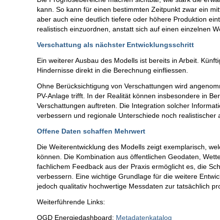
kann. So kann für einen bestimmten Zeitpunkt zwar ein mi
aber auch eine deutlich tiefere oder höhere Produktion eint
realistisch einzuordnen, anstatt sich auf einen einzelnen W
Verschattung als nächster Entwicklungsschritt
Ein weiterer Ausbau des Modells ist bereits in Arbeit. Kü
Hindernisse direkt in die Berechnung einfliessen.
Ohne Berücksichtigung von Verschattungen wird angenomm
PV-Anlage trifft. In der Realität können insbesondere in B
Verschattungen auftreten. Die Integration solcher Informat
verbessern und regionale Unterschiede noch realistischer 
Offene Daten schaffen Mehrwert
Die Weiterentwicklung des Modells zeigt exemplarisch, we
können. Die Kombination aus öffentlichen Geodaten, Wetter
fachlichem Feedback aus der Praxis ermöglicht es, die Sc
verbessern. Eine wichtige Grundlage für die weitere Entw
jedoch qualitativ hochwertige Messdaten zur tatsächlich 
Weiterführende Links:
OGD Energiedashboard:
Metadatenkatalog