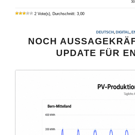
30
2 Vote(s), Durchschnitt: 3,00
DEUTSCH
,
DIGITAL
,
E
NOCH AUSSAGEKRÄF
UPDATE FÜR E