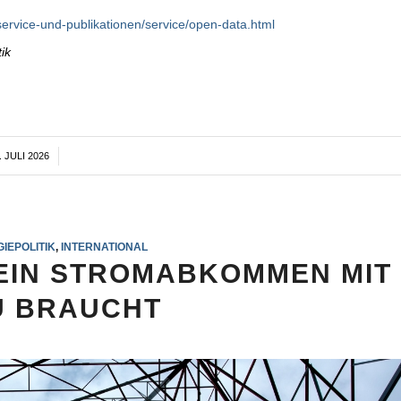
ervice-und-publikationen/service/open-data.html
ik
. JULI 2026
/
IEPOLITIK
,
INTERNATIONAL
EIN STROMABKOMMEN MIT
U BRAUCHT