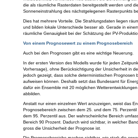
die als räumliche Rasterdaten bereitgestellt werden und 
Sonneneinstrahlung des nächstgelegenen Rasterpunkts ber
Dies hat mehrere Vorteile. Die Strahlungsdaten liegen räu
und bilden lokale Unterschiede besser ab. Gerade in einem 
räumliche Genauigkeit bei der Schätzung der PV-Produkti
Von einem Prognosewert zu einem Prognosebereich
Auch bei den Prognosen gibt es eine wichtige Neuerung.
In der ersten Version des Modells wurde für jeden Zeitpun
Vorhersage), ohne Berücksichtigung der Unsicherheit in d
jedoch gezeigt, dass solche deterministischen Prognosen 
aufweisen können. Deshalb setzt das Bundesamt für Energie
dafür ein Ensemble mit 20 möglichen Wetterentwicklungen z
abbilden.
Anstatt nur einen einzelnen Wert anzuzeigen, weist das E
Prognosebereich zwischen dem 25. und dem 75. Perzentil 
dem 95. Perzentil aus. Der wahrscheinliche Bereich umfasst
Bereich 90 Prozent. Dadurch wird sichtbar, in welcher Ban
gross die Unsicherheit der Prognose ist.
Die Prognosebereiche machen sichtbar, wie stark die erwa