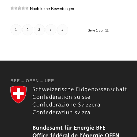
Noch keine Bewertungen
1
2
3
›
»
Seite 1 von 11
BFE – OFEN – UFE