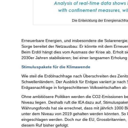
Die Entwicklung der Energienachfra
Erneuerbare Energien, und insbesondere die Solarenergie
Sorge bereitet der Netzausbau: Er könnte mit dem Erneuerb
Beim Erdöl hängt dies vom Ausmass der Krise ab. Erholt sic
2030er Jahren stabilisieren; bei einer langsamen Erholung 
Stimuluspakete für die Klimawende
Wie steil die Erdölnachfrage nach Überschreiten des Zenits 
Schwellenländern. Der Ausblick für Erdgas variiert je nach
Erdgasnachfrage in fortgeschrittenen Volkswirtschaften ab
Ohne ambitiösere Politiken werden die CO2-Emissionen ber
Niveau liegen. Deshalb ruft die IEA dazu auf, Stimuluspa
Währungsfonds hat sie errechnet, dass mit jährlich 1000 B
unter dem Niveau von 2019 gehalten werden könnten. So 
eingeschlagen werden. Doch nur die EU, Grossbritannien
diesem Ruf bisher gefolgt.