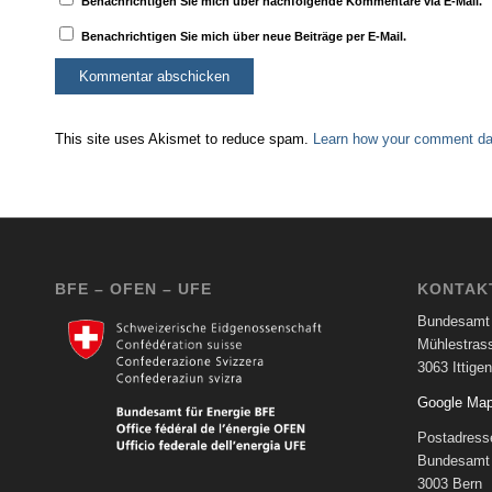
Benachrichtigen Sie mich über nachfolgende Kommentare via E-Mail.
Benachrichtigen Sie mich über neue Beiträge per E-Mail.
This site uses Akismet to reduce spam.
Learn how your comment dat
BFE – OFEN – UFE
KONTAK
Bundesamt 
Mühlestras
3063 Ittigen
Google Ma
Postadress
Bundesamt 
3003 Bern