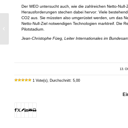
Der WEO untersucht auch, wie die zahlreichen Netto-Null
Herausforderungen stechen dabei hervor: Viele bestehende
CO2 aus. Sie müssten also umgerüstet werden, um das Netto-
Assemblea generale e
Netto-Null-Ziel notwendigen Technologien marktreif. Die Re
giornata tecnica Swiss
Pilotstadium.
Small Hydro 2020
Jean-Christophe Füeg, Leiter Internationales im Bundesam
13. 
1 Vote(s), Durchschnitt: 5,00
Ei