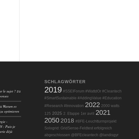
SCHLAGWÖRTER
2019
r le sujet ?
#SSEIForum #WattdOr #Cleantech
zu
ponses
#SmartSustainable #AddingValue #Education
2022
#Research #Innovation
2000 watts
Warum es
zu
2021
 zu optimieren
2025
125
2. Etappe
1er avril
2050
2018
rgie -
#BFE-Leuchtturmprojekt
 : Puis-je
Sologrid: GridSense-Feldtest erfolgreich
erie déjà
abgeschlossen @BFEcleantech @landisgyr