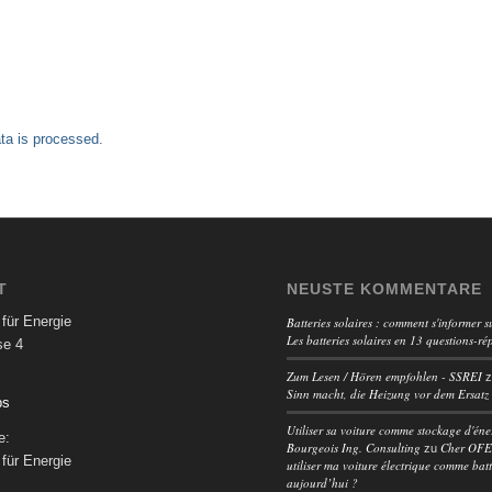
a is processed.
T
NEUSTE KOMMENTARE
für Energie
Batteries solaires : comment s'informer su
Les batteries solaires en 13 questions-ré
se 4
Zum Lesen / Hören empfohlen - SSREI
Sinn macht, die Heizung vor dem Ersatz
ps
Utiliser sa voiture comme stockage d'éne
e:
Bourgeois Ing. Consulting
Cher OFEN
zu
für Energie
utiliser ma voiture électrique comme batt
aujourd’hui ?