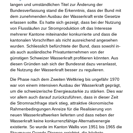
langen und umständlichen Titel zur Änderung der
Bundesverfassung stand die Erkenntnis, dass der Bund mit
dem zunehmenden Ausbau der Wasserkraft erste Gesetze
erlassen sollte. Es hatte sich gezeigt, dass bei der Nutzung
von Flussläufen zur Stromproduktion oft das Interesse
mehrerer Kantone miteinander konkurrierte und dass die
kantonalen Vorschriften als nicht ausreichend angesehen
wurden. Schliesslich befürchtete der Bund, dass sowohl in-
als auch ausländische Privatunternehmen von der
günstigen Schweizer Wasserkraft profitieren könnten. Aus
diesen Gründen sah sich der Bundesrat dazu veranlasst,
die Nutzung der Wasserkraft besser zu regulieren.
Die Phase nach dem Zweiten Weltkrieg bis ungefähr 1970
war von einem intensiven Ausbau der Wasserkraft geprägt,
um die schweizerische Energieautarkie zu stärken. Dies war
vor allem auch darauf zurückzuführen, dass in dieser Zeit
die Stromnachfrage stark stieg, attraktive ökonomische
Rahmenbedingungen Anreize für die Realisierung von
neuen Wasserkraftwerken lieferten und dass neben der
Wasserkraft keine konkurrenzfähige Alternativenergie
existierte. So wurde im Kanton Wallis von 1951 bis 1965 die
Staumauer Grande Dixence errichtet, die höchste