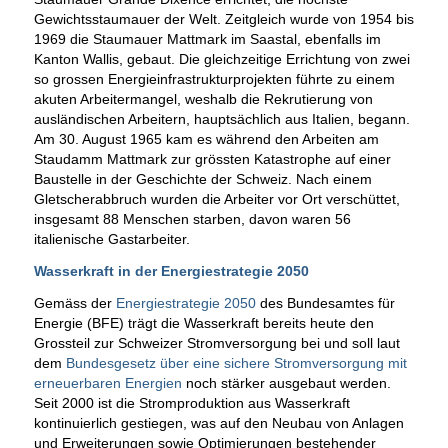
Gewichtsstaumauer der Welt. Zeitgleich wurde von 1954 bis
1969 die Staumauer Mattmark im Saastal, ebenfalls im
Kanton Wallis, gebaut. Die gleichzeitige Errichtung von zwei
so grossen Energieinfrastrukturprojekten führte zu einem
akuten Arbeitermangel, weshalb die Rekrutierung von
ausländischen Arbeitern, hauptsächlich aus Italien, begann.
Am 30. August 1965 kam es während den Arbeiten am
Staudamm Mattmark zur grössten Katastrophe auf einer
Baustelle in der Geschichte der Schweiz. Nach einem
Gletscherabbruch wurden die Arbeiter vor Ort verschüttet,
insgesamt 88 Menschen starben, davon waren 56
italienische Gastarbeiter.
Wasserkraft in der Energiestrategie 2050
Gemäss der
Energiestrategie 2050
des Bundesamtes für
Energie (BFE) trägt die Wasserkraft bereits heute den
Grossteil zur Schweizer Stromversorgung bei und soll laut
dem
Bundesgesetz über eine sichere Stromversorgung mit
erneuerbaren Energien
noch stärker ausgebaut werden.
Seit 2000 ist die Stromproduktion aus Wasserkraft
kontinuierlich gestiegen, was auf den Neubau von Anlagen
und Erweiterungen sowie Optimierungen bestehender