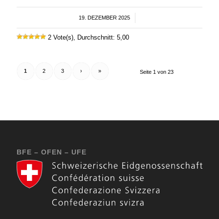
19. DEZEMBER 2025
/
2 Vote(s), Durchschnitt: 5,00
1
2
3
›
»
Seite 1 von 23
BFE – OFEN – UFE