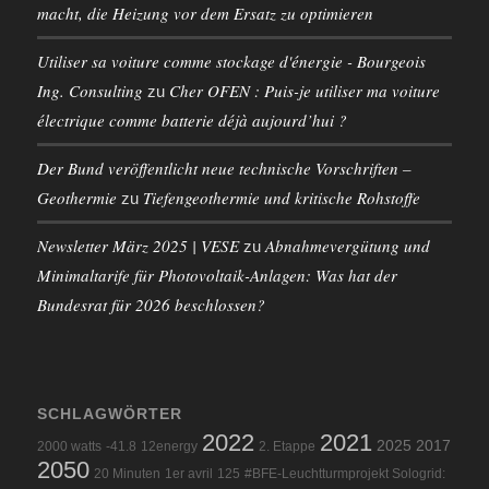
macht, die Heizung vor dem Ersatz zu optimieren
Utiliser sa voiture comme stockage d'énergie - Bourgeois
Ing. Consulting
Cher OFEN : Puis-je utiliser ma voiture
zu
électrique comme batterie déjà aujourd’hui ?
Der Bund veröffentlicht neue technische Vorschriften –
Geothermie
Tiefengeothermie und kritische Rohstoffe
zu
Newsletter März 2025 | VESE
Abnahmevergütung und
zu
Minimaltarife für Photovoltaik-Anlagen: Was hat der
Bundesrat für 2026 beschlossen?
SCHLAGWÖRTER
2022
2021
2025
2017
2000 watts
-41.8
12energy
2. Etappe
2050
20 Minuten
1er avril
125
#BFE-Leuchtturmprojekt Sologrid: