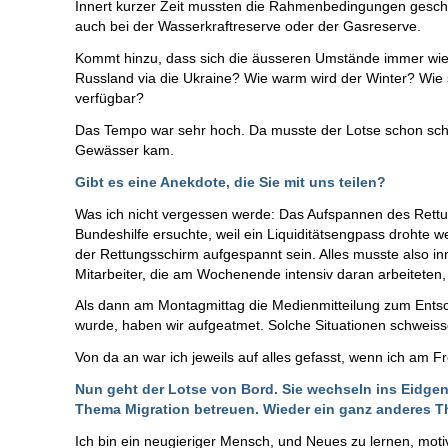
Innert kurzer Zeit mussten die Rahmenbedingungen gescha
auch bei der Wasserkraftreserve oder der Gasreserve.
Kommt hinzu, dass sich die äusseren Umstände immer wied
Russland via die Ukraine? Wie warm wird der Winter? Wie 
verfügbar?
Das Tempo war sehr hoch. Da musste der Lotse schon scha
Gewässer kam.
Gibt es eine Anekdote, die Sie mit uns teilen?
Was ich nicht vergessen werde: Das Aufspannen des Rettun
Bundeshilfe ersuchte, weil ein Liquiditätsengpass drohte
der Rettungsschirm aufgespannt sein. Alles musste also inne
Mitarbeiter, die am Wochenende intensiv daran arbeiteten,
Als dann am Montagmittag die Medienmitteilung zum Entsch
wurde, haben wir aufgeatmet. Solche Situationen schweis
Von da an war ich jeweils auf alles gefasst, wenn ich am 
Nun geht der Lotse von Bord. Sie wechseln ins Eidgen
Thema Migration betreuen. Wieder ein ganz anderes 
Ich bin ein neugieriger Mensch, und Neues zu lernen, motiv