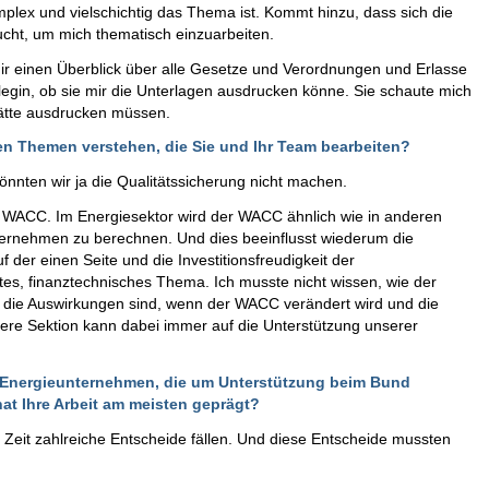
plex und vielschichtig das Thema ist. Kommt hinzu, dass sich die
cht, um mich thematisch einzuarbeiten.
 mir einen Überblick über alle Gesetze und Verordnungen und Erlasse
legin, ob sie mir die Unterlagen ausdrucken könne. Sie schaute mich
 hätte ausdrucken müssen.
nen Themen verstehen, die Sie und Ihr Team bearbeiten?
önnten wir ja die Qualitätssicherung nicht machen.
es WACC. Im Energiesektor wird der WACC ähnlich wie in anderen
ernehmen zu berechnen. Und dies beeinflusst wiederum die
er einen Seite und die Investitionsfreudigkeit der
tes, finanztechnisches Thema. Ich musste nicht wissen, wie der
 die Auswirkungen sind, wenn der WACC verändert wird und die
ere Sektion kann dabei immer auf die Unterstützung unserer
 Energieunternehmen, die um Unterstützung beim Bund
at Ihre Arbeit am meisten geprägt?
r Zeit zahlreiche Entscheide fällen. Und diese Entscheide mussten