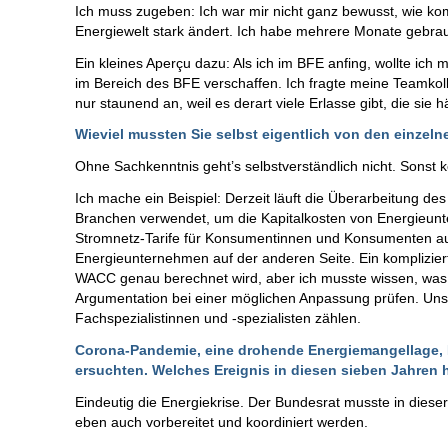
Ich muss zugeben: Ich war mir nicht ganz bewusst, wie kom
Energiewelt stark ändert. Ich habe mehrere Monate gebrau
Ein kleines Aperçu dazu: Als ich im BFE anfing, wollte ich
im Bereich des BFE verschaffen. Ich fragte meine Teamkol
nur staunend an, weil es derart viele Erlasse gibt, die sie
Wieviel mussten Sie selbst eigentlich von den einzel
Ohne Sachkenntnis geht’s selbstverständlich nicht. Sonst k
Ich mache ein Beispiel: Derzeit läuft die Überarbeitung d
Branchen verwendet, um die Kapitalkosten von Energieunt
Stromnetz-Tarife für Konsumentinnen und Konsumenten auf d
Energieunternehmen auf der anderen Seite. Ein komplizier
WACC genau berechnet wird, aber ich musste wissen, was
Argumentation bei einer möglichen Anpassung prüfen. Uns
Fachspezialistinnen und -spezialisten zählen.
Corona-Pandemie, eine drohende Energiemangellage,
ersuchten. Welches Ereignis in diesen sieben Jahren h
Eindeutig die Energiekrise. Der Bundesrat musste in diese
eben auch vorbereitet und koordiniert werden.