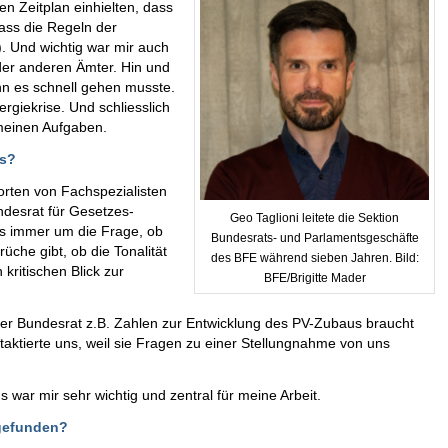
n Zeitplan einhielten, dass
dass die Regeln der
). Und wichtig war mir auch
der anderen Ämter. Hin und
nn es schnell gehen musste.
giekrise. Und schliesslich
 meinen Aufgaben.
us?
orten von Fachspezialisten
ndesrat für Gesetzes-
Geo Taglioni leitete die Sektion
es immer um die Frage, ob
Bundesrats- und Parlamentsgeschäfte
üche gibt, ob die Tonalität
des BFE während sieben Jahren. Bild:
 kritischen Blick zur
BFE/Brigitte Mader
der Bundesrat z.B. Zahlen zur Entwicklung des PV-Zubaus braucht
taktierte uns, weil sie Fragen zu einer Stellungnahme von uns
war mir sehr wichtig und zentral für meine Arbeit.
tgefunden?