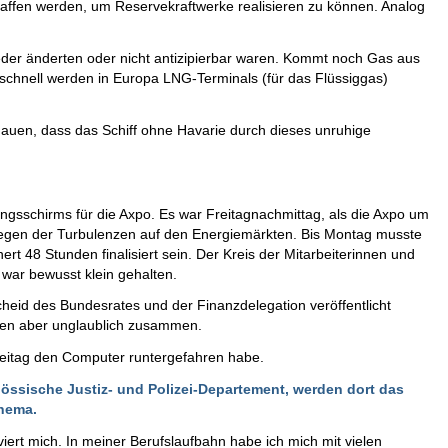
ffen werden, um Reservekraftwerke realisieren zu können. Analog
er änderten oder nicht antizipierbar waren. Kommt noch Gas aus
schnell werden in Europa LNG-Terminals (für das Flüssiggas)
uen, dass das Schiff ohne Havarie durch dieses unruhige
gsschirms für die Axpo. Es war Freitagnachmittag, als die Axpo um
 wegen der Turbulenzen auf den Energiemärkten. Bis Montag musste
rt 48 Stunden finalisiert sein. Der Kreis der Mitarbeiterinnen und
 war bewusst klein gehalten.
eid des Bundesrates und der Finanzdelegation veröffentlicht
sen aber unglaublich zusammen.
Freitag den Computer runtergefahren habe.
össische Justiz- und Polizei-Departement, werden dort das
Thema.
iert mich. In meiner Berufslaufbahn habe ich mich mit vielen