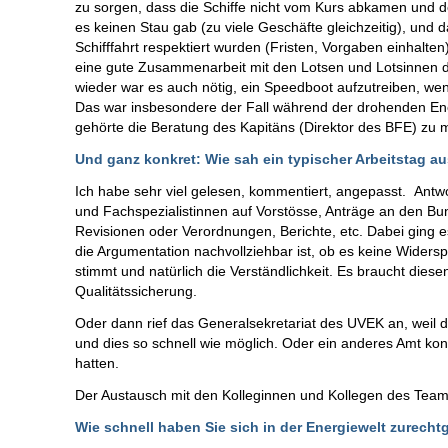
zu sorgen, dass die Schiffe nicht vom Kurs abkamen und de
es keinen Stau gab (zu viele Geschäfte gleichzeitig), und 
Schifffahrt respektiert wurden (Fristen, Vorgaben einhalten
eine gute Zusammenarbeit mit den Lotsen und Lotsinnen 
wieder war es auch nötig, ein Speedboot aufzutreiben, we
Das war insbesondere der Fall während der drohenden Ener
gehörte die Beratung des Kapitäns (Direktor des BFE) zu
Und ganz konkret: Wie sah ein typischer Arbeitstag a
Ich habe sehr viel gelesen, kommentiert, angepasst. Antw
und Fachspezialistinnen auf Vorstösse, Anträge an den Bu
Revisionen oder Verordnungen, Berichte, etc. Dabei ging 
die Argumentation nachvollziehbar ist, ob es keine Widerspr
stimmt und natürlich die Verständlichkeit. Es braucht diesen
Qualitätssicherung.
Oder dann rief das Generalsekretariat des UVEK an, weil 
und dies so schnell wie möglich. Oder ein anderes Amt kon
hatten.
Der Austausch mit den Kolleginnen und Kollegen des Teams 
Wie schnell haben Sie sich in der Energiewelt zurech