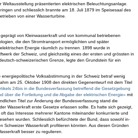
er Weltausstellung präsentierten elektrischen Beleuchtungsanlage.
bringen und schliesslich brannte am 18. Juli 1879 im Speisesaal des
getrieben von einer Wasserturbine.
 geprägt von Kleinwasserkraft und von kommunal betriebenen
logien, die den Stromtransport ermöglichten und später
 elektrischen Energie räumlich zu trennen. 1898 wurde in
werk der Schweiz, und gleichzeitig eines der ersten und grössten in
deutsch-schweizerischen Grenze, legte den Grundstein für ein
te energiepolitische Volksabstimmung in der Schweiz betraf wenig
nahm am 25. Oktober 1908 den direkten Gegenentwurf mit dem Titel
tikels 24bis in die Bundesverfassung betreffend die Gesetzgebung
 über die Fortleitung und die Abgabe der elektrischen Energie»
mit
dlichen Titel zur Änderung der Bundesverfassung stand die
 Wasserkraft erste Gesetze erlassen sollte. Es hatte sich gezeigt,
 oft das Interesse mehrerer Kantone miteinander konkurrierte und
gesehen wurden. Schliesslich befürchtete der Bund, dass sowohl in-
n Schweizer Wasserkraft profitieren könnten. Aus diesen Gründen
asserkraft besser zu regulieren.