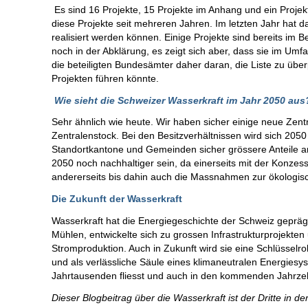
Es sind 16 Projekte, 15 Projekte im Anhang und ein Projekt
diese Projekte seit mehreren Jahren. Im letzten Jahr hat da
realisiert werden können. Einige Projekte sind bereits im B
noch in der Abklärung, es zeigt sich aber, dass sie im Umfa
die beteiligten Bundesämter daher daran, die Liste zu übe
Projekten führen könnte.
Wie sieht die Schweizer Wasserkraft im Jahr 2050 au
Sehr ähnlich wie heute. Wir haben sicher einige neue Zentr
Zentralenstock. Bei den Besitzverhältnissen wird sich 20
Standortkantone und Gemeinden sicher grössere Anteile 
2050 noch nachhaltiger sein, da einerseits mit der Kon
andererseits bis dahin auch die Massnahmen zur ökologis
Die Zukunft der Wasserkraft
Wasserkraft hat die Energiegeschichte der Schweiz geprägt
Mühlen, entwickelte sich zu grossen Infrastrukturprojekte
Stromproduktion. Auch in Zukunft wird sie eine Schlüsselroll
und als verlässliche Säule eines klimaneutralen Energiesys
Jahrtausenden fliesst und auch in den kommenden Jahrzeh
Dieser Blogbeitrag über die Wasserkraft ist der Dritte in 