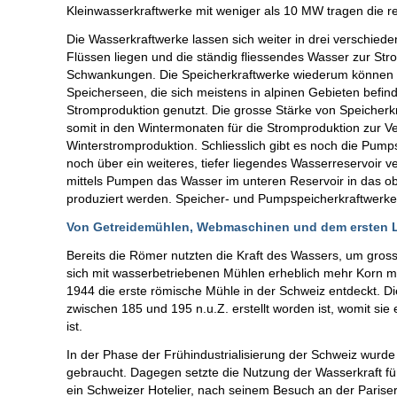
Kleinwasserkraftwerke mit weniger als 10 MW tragen die re
Die Wasserkraftwerke lassen sich weiter in drei verschied
Flüssen liegen und die ständig fliessendes Wasser zur Str
Schwankungen. Die Speicherkraftwerke wiederum können i
Speicherseen, die sich meistens in alpinen Gebieten befin
Stromproduktion genutzt. Die grosse Stärke von Speicherk
somit in den Wintermonaten für die Stromproduktion zur Ve
Winterstromproduktion. Schliesslich gibt es noch die Pum
noch über ein weiteres, tiefer liegendes Wasserreservoir v
mittels Pumpen das Wasser im unteren Reservoir in das 
produziert werden. Speicher- und Pumpspeicherkraftwerke t
Von Getreidemühlen, Webmaschinen und dem ersten Li
Bereits die Römer nutzten die Kraft des Wassers, um gross
sich mit wasserbetriebenen Mühlen erheblich mehr Korn 
1944 die erste römische Mühle in der Schweiz entdeckt. 
zwischen 185 und 195 n.u.Z. erstellt worden ist, womit sie
ist.
In der Phase der Frühindustrialisierung der Schweiz wurd
gebraucht. Dagegen setzte die Nutzung der Wasserkraft für 
ein Schweizer Hotelier, nach seinem Besuch an der Pariser