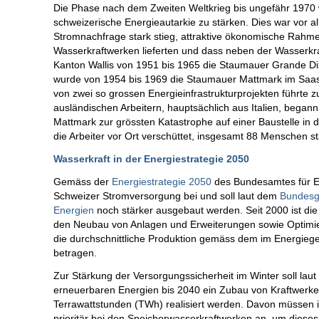
Die Phase nach dem Zweiten Weltkrieg bis ungefähr 1970 
schweizerische Energieautarkie zu stärken. Dies war vor al
Stromnachfrage stark stieg, attraktive ökonomische Rahm
Wasserkraftwerken lieferten und dass neben der Wasserkraf
Kanton Wallis von 1951 bis 1965 die Staumauer Grande Dix
wurde von 1954 bis 1969 die Staumauer Mattmark im Saastal
von zwei so grossen Energieinfrastrukturprojekten führte 
ausländischen Arbeitern, hauptsächlich aus Italien, beg
Mattmark zur grössten Katastrophe auf einer Baustelle i
die Arbeiter vor Ort verschüttet, insgesamt 88 Menschen st
Wasserkraft in der Energiestrategie 2050
Gemäss der
Energiestrategie 2050
des Bundesamtes für Ene
Schweizer Stromversorgung bei und soll laut dem
Bundesge
Energien
noch stärker ausgebaut werden. Seit 2000 ist die
den Neubau von Anlagen und Erweiterungen sowie Optimier
die durchschnittliche Produktion gemäss dem im Energieg
betragen.
Zur Stärkung der Versorgungssicherheit im Winter soll la
erneuerbaren Energien bis 2040 ein Zubau von Kraftwerk
Terrawattstunden (TWh) realisiert werden. Davon müssen i
prioritär bei den Speicherwasserkraftwerken an, um dieses 