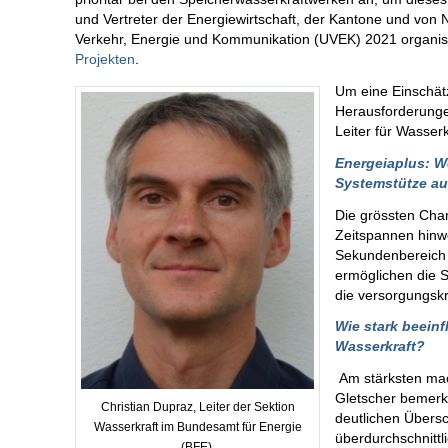
und Vertreter der Energiewirtschaft, der Kantone und vo
Verkehr, Energie und Kommunikation (UVEK) 2021 organis
Projekten
.
Um eine Einschätz
Herausforderungen
Leiter für Wasserk
Energeiaplus: Wo
Systemstütze au
Die grössten Chanc
Zeitspannen hinwe
Sekundenbereich a
ermöglichen die 
die versorgungskr
Wie stark beeinf
Wasserkraft?
Am stärksten mac
Gletscher bemerkb
Christian Dupraz, Leiter der Sektion
deutlichen Übers
Wasserkraft im Bundesamt für Energie
überdurchschnittl
(BFE).