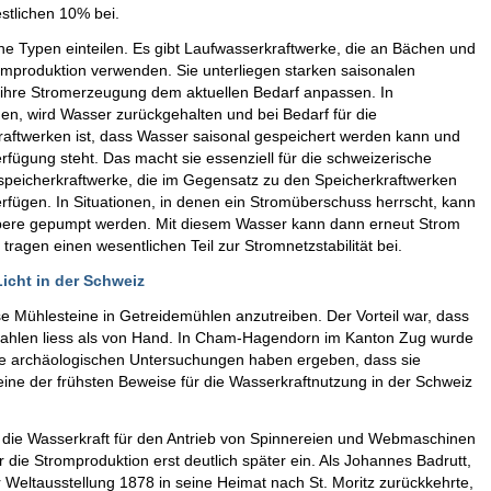
stlichen 10% bei.
ene Typen einteilen. Es gibt Laufwasserkraftwerke, die an Bächen und
omproduktion verwenden. Sie unterliegen starken saisonalen
hre Stromerzeugung dem aktuellen Bedarf anpassen. In
den, wird Wasser zurückgehalten und bei Bedarf für die
raftwerken ist, dass Wasser saisonal gespeichert werden kann und
rfügung steht. Das macht sie essenziell für die schweizerische
pspeicherkraftwerke, die im Gegensatz zu den Speicherkraftwerken
erfügen. In Situationen, in denen ein Stromüberschuss herrscht, kann
obere gepumpt werden. Mit diesem Wasser kann dann erneut Strom
ragen einen wesentlichen Teil zur Stromnetzstabilität bei.
cht in der Schweiz
e Mühlesteine in Getreidemühlen anzutreiben. Der Vorteil war, dass
mahlen liess als von Hand. In Cham-Hagendorn im Kanton Zug wurde
Die archäologischen Untersuchungen haben ergeben, dass sie
 eine der frühsten Beweise für die Wasserkraftnutzung in der Schweiz
e die Wasserkraft für den Antrieb von Spinnereien und Webmaschinen
die Stromproduktion erst deutlich später ein. Als Johannes Badrutt,
 Weltausstellung 1878 in seine Heimat nach St. Moritz zurückkehrte,