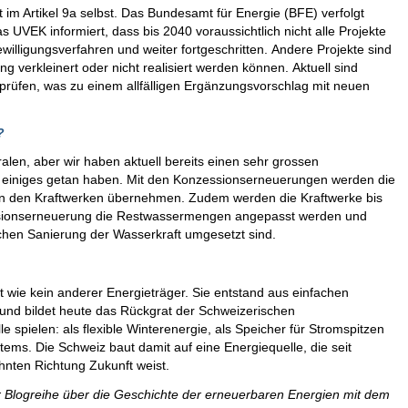
 im Artikel 9a selbst. Das Bundesamt für Energie (BFE) verfolgt
s UVEK informiert, dass bis 2040 voraussichtlich nicht alle Projekte
ewilligungsverfahren und weiter fortgeschritten. Andere Projekte sind
ng verkleinert oder nicht realisiert werden können. Aktuell sind
rprüfen, was zu einem allfälligen Ergänzungsvorschlag mit neuen
s?
alen, aber wir haben aktuell bereits einen sehr grossen
50 einiges getan haben. Mit den Konzessionserneuerungen werden die
an den Kraftwerken übernehmen. Zudem werden die Kraftwerke bis
zessionserneuerung die Restwassermengen angepasst werden und
chen Sanierung der Wasserkraft umgesetzt sind.
 wie kein anderer Energieträger. Sie entstand aus einfachen
n und bildet heute das Rückgrat der Schweizerischen
e spielen: als flexible Winterenergie, als Speicher für Stromspitzen
tems. Die Schweiz baut damit auf eine Energiequelle, die seit
nten Richtung Zukunft weist.
der Blogreihe über die Geschichte der erneuerbaren Energien mit dem