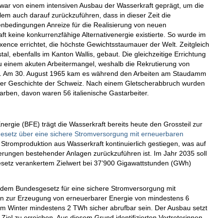
war von einem intensiven Ausbau der Wasserkraft geprägt, um die
lem auch darauf zurückzuführen, dass in dieser Zeit die
enbedingungen Anreize für die Realisierung von neuen
t keine konkurrenzfähige Alternativenergie existierte. So wurde im
ence errichtet, die höchste Gewichtsstaumauer der Welt. Zeitgleich
, ebenfalls im Kanton Wallis, gebaut. Die gleichzeitige Errichtung
zu einem akuten Arbeitermangel, weshalb die Rekrutierung von
ann. Am 30. August 1965 kam es während den Arbeiten am Staudamm
n der Geschichte der Schweiz. Nach einem Gletscherabbruch wurden
arben, davon waren 56 italienische Gastarbeiter.
rgie (BFE) trägt die Wasserkraft bereits heute den Grossteil zur
setz über eine sichere Stromversorgung mit erneuerbaren
 Stromproduktion aus Wasserkraft kontinuierlich gestiegen, was auf
ungen bestehender Anlagen zurückzuführen ist. Im Jahr 2035 soll
esetz verankertem Zielwert bei 37’900 Gigawattstunden (GWh)
ut dem Bundesgesetz für eine sichere Stromversorgung mit
en zur Erzeugung von erneuerbarer Energie von mindestens 6
m Winter mindestens 2 TWh sicher abrufbar sein. Der Ausbau setzt
Ziel zu erreichen. Aus diesem Grund identifizierten Vertreterinnen