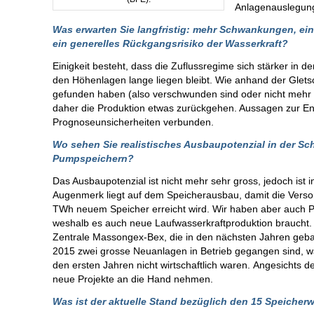
Anlagenauslegun
Was erwarten Sie langfristig: mehr Schwankungen, ein
ein generelles Rückgangsrisiko der Wasserkraft?
Einigkeit besteht, dass die Zuflussregime sich stärker in
den Höhenlagen lange liegen bleibt. Wie anhand der Glets
gefunden haben (also verschwunden sind oder nicht mehr
daher die Produktion etwas zurückgehen. Aussagen zur Entw
Prognoseunsicherheiten verbunden.
Wo sehen Sie realistisches Ausbaupotenzial in der Sc
Pumpspeichern?
Das Ausbaupotenzial ist nicht mehr sehr gross, jedoch ist
Augenmerk liegt auf dem Speicherausbau, damit die Versor
TWh neuem Speicher erreicht wird. Wir haben aber auch P
weshalb es auch neue Laufwasserkraftproduktion braucht. E
Zentrale Massongex-Bex, die in den nächsten Jahren geba
2015 zwei grosse Neuanlagen in Betrieb gegangen sind, war
den ersten Jahren nicht wirtschaftlich waren. Angesichts d
neue Projekte an die Hand nehmen.
Was ist der aktuelle Stand bezüglich den 15 Speiche