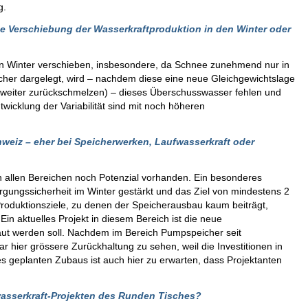
g.
e Verschiebung der Wasserkraftproduktion in den Winter oder
 den Winter verschieben, insbesondere, da Schnee zunehmend nur in
cher dargelegt, wird – nachdem diese eine neue Gleichgewichtslage
 weiter zurückschmelzen) – dieses Überschusswasser fehlen und
icklung der Variabilität sind mit noch höheren
hweiz – eher bei Speicherwerken, Laufwasserkraft oder
 in allen Bereichen noch Potenzial vorhanden. Ein besonderes
gungssicherheit im Winter gestärkt und das Ziel von mindestens 2
roduktionsziele, zu denen der Speicherausbau kaum beiträgt,
in aktuelles Projekt in diesem Bereich ist die neue
ut werden soll. Nachdem im Bereich Pumpspeicher seit
 hier grössere Zurückhaltung zu sehen, weil die Investitionen in
es geplanten Zubaus ist auch hier zu erwarten, dass Projektanten
rwasserkraft-Projekten des Runden Tisches?