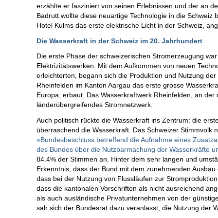
erzählte er fasziniert von seinen Erlebnissen und der an d
Badrutt wollte diese neuartige Technologie in die Schweiz 
Hotel Kulms das erste elektrische Licht in der Schweiz, an
Die Wasserkraft in der Schweiz im 20. Jahrhundert
Die erste Phase der schweizerischen Stromerzeugung war
Elektrizitätswerken. Mit dem Aufkommen von neuen Techno
erleichterten, begann sich die Produktion und Nutzung der
Rheinfelden im Kanton Aargau das erste grosse Wasserkraft
Europa, erbaut. Das Wasserkraftwerk Rheinfelden, an der 
länderübergreifendes Stromnetzwerk.
Auch politisch rückte die Wasserkraft ins Zentrum: die ers
überraschend die Wasserkraft. Das Schweizer Stimmvolk 
«Bundesbeschluss betreffend die Aufnahme eines Zusatzar
des Bundes über die Nutzbarmachung der Wasserkräfte und
84.4% der Stimmen an. Hinter dem sehr langen und umstän
Erkenntnis, dass der Bund mit dem zunehmenden Ausbau der
dass bei der Nutzung von Flussläufen zur Stromproduktion
dass die kantonalen Vorschriften als nicht ausreichend an
als auch ausländische Privatunternehmen von der günstige
sah sich der Bundesrat dazu veranlasst, die Nutzung der W