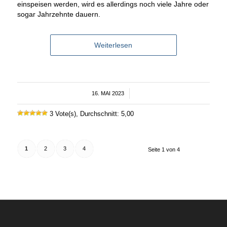
einspeisen werden, wird es allerdings noch viele Jahre oder
sogar Jahrzehnte dauern.
Weiterlesen
16. MAI 2023
/
3 Vote(s), Durchschnitt: 5,00
1
2
3
4
Seite 1 von 4