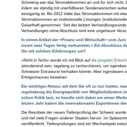
Schwierig war das Stromabkommen an und für sich nicht.
indem sie ständig mit unerfüllbaren Sonderwünschen aufwar
einzigartig ist. Bis 2012 hätte das Stromabkommen mit e
Stromabkommen an institutionelle Lösungen (institutio
Geiselhaft genommen. Seit der letzten Verhandlungsrunde
Verhandlungen ohne Abschluss sind eine ungeheure Vers
In einem Artikel der «Finanz und Wirtschaft» vom Jun
innert zwei Tagen fertig verhandeln.» Ein Abschluss 
Sie mit solchen Erfahrungen um?
«Nicht in Sicht» würde ich mit Blick auf
die jüngsten Entsc
stimulierend sein, tagelang zu recherchieren, um irgendwo
Schweizer Extrawurst herhalten könnte. Aber irgendwann e
Erfolgschancen bestehen.
Ein wichtiger Akteur, mit dem Sie oft zu tun hatten, wa
regelmässig die Energiepolitik von Mitgliedsländern
schon Kritik laut, es handle sich dabei um einen Werbe
letztes Jahr haben die internationalen ExpertInnen d
Die Resultate der neuen Tiefenprüfung der Schweiz wurd
und rief viele Fragen anderer Staaten hervor. Im Spätsomm
veröffentlicht. Tiefenprüfungen sind ein Wechselspiel zw