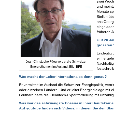
zwei Woche
und meinte
Monate spä
Stellen ü
ans George
eingeladen
früheren J
Gut 20 Ja
grössten 
Eindeutig 
einhergehe
Jean-Christophe Füeg vertrat die Schweizer
Nachhaltig
Energiethemen im Ausland. Bild: BFE
festschreib
Was macht der Leiter Internationales denn genau?
Er vermittelt im Ausland die Schweizer Energiepolitik, vert
oder einzelnen Ländern. Und er leitet Energiedialoge mit e
Leuthard hatte die Cleantech-Exportförderung mit unzählig
Was war das schwierigste Dossier in Ihrer Berufskarr
Auf youtube finden sich
Videos
, in denen Sie den Sta