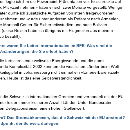
n legte ich ihm die Powerpoint-Präsentation vor. Er schreckte auf
: Mit «Zeit nehmen» habe er sich zwei Monate vorgestellt. Wenige
ter durfte ich zusätzliche Aufgaben von intern freigewordenen
bernehmen und wurde unter anderem als Referent nach Armenien,
 Marshall Center für Sicherheitsstudien und nach Bolivien
 (diese Reisen habe ich übrigens mit Flugmeilen aus meinem
ob bezahlt).
hre waren Sie Leiter Internationales im BFE. Was sind die
Veränderungen, die Sie erlebt haben?
die fortschreitende weltweite Energiewende und die damit
nde Komplexität. 2002 konnten die westlichen Länder beim Welt-
keitsgipfel in Johannesburg nicht einmal ein «Erneuerbaren-Ziel»
en. Heute ist das eine Selbstverständlichkeit.
ritt die Schweiz in internationalen Gremien und verhandelt mit der EU
iner leider immer kleineren Anzahl Länder. Unter Bundesrätin
en Delegationsreisen einen hohen Stellenwert.
iere? Das Stromabkommen, das die Schweiz mit der EU anstrebt?
ndpunkt der Schweiz darlegen.