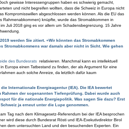
 Doch gewisse Interessengruppen haben es schwierig gemacht,
teten und nicht begreifen wollten, dass die Schweiz in Europa nicht
twas Kompromisswillen abgeschlossen werden können. Als die EU das
nelles Rahmenabkommen) knüpfte, wurde das Stromabkommen in
 im Juli 2018 ging es vor allem um Schadensbegrenzung. 15 Jahre
chwendung.
i 2019 werden Sie zitiert. «Wir könnten das Stromabkommen
des Stromabkommens war damals aber nicht in Sicht. Wie gehen
heide des Bundesrats
relativieren. Manchmal kann es intellektuell
 in Europa einen Tatbestand zu finden, der als Argument für eine
rlahmen auch solche Anreize, da letztlich dafür kaum
r die Internationale Energieagentur (IEA). Die IEA bewertet
 im Rahmen der sogenannten Tiefenprüfung. Dabei wurde auch
spot für die nationale Energiepolitik. Was sagen Sie dazu? Erst
ie Schweiz ja erneut unter die Lupe genommen.
e am Tag nach dem Klimagesetz-Referendum bei der IEA besprochen
er wird diese durch Bundesrat Rösti und IEA-Exekutivdirektor Birol
ischen dem untersuchten Land und den besuchenden Experten. Ein