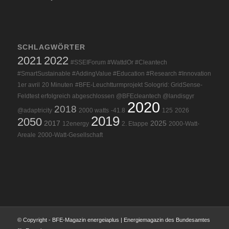
SCHLAGWÖRTER
2021
2022
#SSEIForum #WattdOr #Cleantech
#SmartSustainable #AddingValue #Education #Research #Innovation
1er avril
20 Minuten
#BFE-Leuchtturmprojekt Sologrid: GridSense-
Feldtest erfolgreich abgeschlossen @BFEcleantech @landisgyr
2020
2018
@adaptricity
2000 watts
-41.8
125
2026
2019
2050
2017
2025
12energy
2. Etappe
2000-Watt-
Areale
2000-Watt-Gesellschaft
© Copyright - BFE-Magazin energeiaplus | Energiemagazin des Bundesamtes