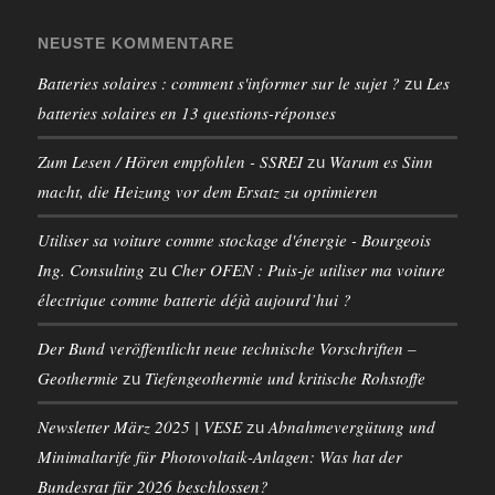
NEUSTE KOMMENTARE
Batteries solaires : comment s'informer sur le sujet ?
Les
zu
batteries solaires en 13 questions-réponses
Zum Lesen / Hören empfohlen - SSREI
Warum es Sinn
zu
macht, die Heizung vor dem Ersatz zu optimieren
Utiliser sa voiture comme stockage d'énergie - Bourgeois
Ing. Consulting
Cher OFEN : Puis-je utiliser ma voiture
zu
électrique comme batterie déjà aujourd’hui ?
Der Bund veröffentlicht neue technische Vorschriften –
Geothermie
Tiefengeothermie und kritische Rohstoffe
zu
Newsletter März 2025 | VESE
Abnahmevergütung und
zu
Minimaltarife für Photovoltaik-Anlagen: Was hat der
Bundesrat für 2026 beschlossen?