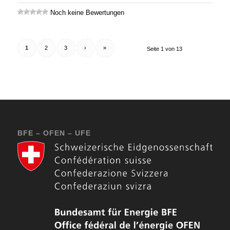
Noch keine Bewertungen
1
2
3
›
»
Seite 1 von 13
BFE – OFEN – UFE