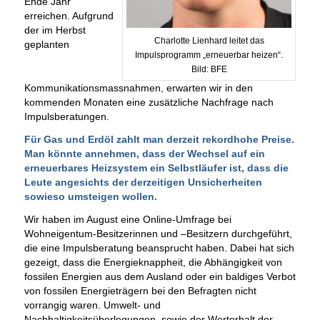
Ende Jahr
erreichen. Aufgrund
der im Herbst
Charlotte Lienhard leitet das
geplanten
Impulsprogramm „erneuerbar heizen“.
Bild: BFE
Kommunikationsmassnahmen, erwarten wir in den
kommenden Monaten eine zusätzliche Nachfrage nach
Impulsberatungen.
Für Gas und Erdöl zahlt man derzeit rekordhohe Preise.
Man könnte annehmen, dass der Wechsel auf ein
erneuerbares Heizsystem ein Selbstläufer ist, dass die
Leute angesichts der derzeitigen Unsicherheiten
sowieso umsteigen wollen.
Wir haben im August eine Online-Umfrage bei
Wohneigentum-Besitzerinnen und –Besitzern durchgeführt,
die eine Impulsberatung beansprucht haben. Dabei hat sich
gezeigt, dass die Energieknappheit, die Abhängigkeit von
fossilen Energien aus dem Ausland oder ein baldiges Verbot
von fossilen Energieträgern bei den Befragten nicht
vorrangig waren. Umwelt- und
Nachhaltigkeitsüberlegungen, sowie der Werterhalt der