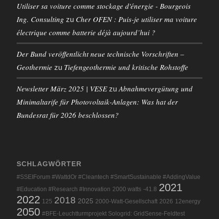
Utiliser sa voiture comme stockage d'énergie - Bourgeois
Ing. Consulting
Cher OFEN : Puis-je utiliser ma voiture
zu
électrique comme batterie déjà aujourd’hui ?
Der Bund veröffentlicht neue technische Vorschriften –
Geothermie
Tiefengeothermie und kritische Rohstoffe
zu
Newsletter März 2025 | VESE
Abnahmevergütung und
zu
Minimaltarife für Photovoltaik-Anlagen: Was hat der
Bundesrat für 2026 beschlossen?
SCHLAGWÖRTER
#SSEIForum #WattdOr #Cleantech #SmartSustainable #AddingValue
2021
#Education #Research #Innovation
2000 watts
-41.8
2022
2018
2025
125
2000-Watt-Gesellschaft
2026
12energy
2050
#BFE-Leuchtturmprojekt Sologrid: GridSense-Feldtest