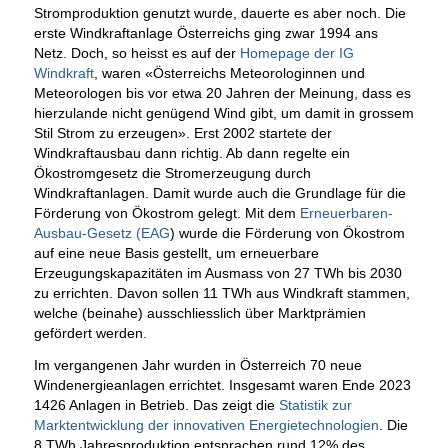
Stromproduktion genutzt wurde, dauerte es aber noch. Die
erste Windkraftanlage Österreichs ging zwar 1994 ans
Netz. Doch, so heisst es auf der
Homepage der IG
Windkraft
, waren «Österreichs Meteorologinnen und
Meteorologen bis vor etwa 20 Jahren der Meinung, dass es
hierzulande nicht genügend Wind gibt, um damit in grossem
Stil Strom zu erzeugen». Erst 2002 startete der
Windkraftausbau dann richtig. Ab dann regelte ein
Ökostromgesetz die Stromerzeugung durch
Windkraftanlagen. Damit wurde auch die Grundlage für die
Förderung von Ökostrom gelegt. Mit dem
Erneuerbaren-
Ausbau-Gesetz (EAG
) wurde die Förderung von Ökostrom
auf eine neue Basis gestellt, um erneuerbare
Erzeugungskapazitäten im Ausmass von 27 TWh bis 2030
zu errichten. Davon sollen 11 TWh aus Windkraft stammen,
welche (beinahe) ausschliesslich über Marktprämien
gefördert werden.
Im vergangenen Jahr wurden in Österreich 70 neue
Windenergieanlagen errichtet. Insgesamt waren Ende 2023
1426 Anlagen in Betrieb. Das zeigt die
Statistik zur
Marktentwicklung der innovativen Energietechnologien
. Die
8 TWh Jahresproduktion entsprachen rund 12% des