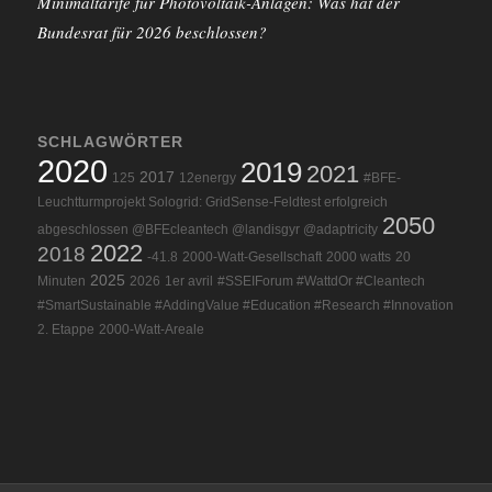
Minimaltarife für Photovoltaik-Anlagen: Was hat der
Bundesrat für 2026 beschlossen?
SCHLAGWÖRTER
2020
2019
2021
2017
125
12energy
#BFE-
Leuchtturmprojekt Sologrid: GridSense-Feldtest erfolgreich
2050
abgeschlossen @BFEcleantech @landisgyr @adaptricity
2022
2018
-41.8
2000-Watt-Gesellschaft
2000 watts
20
2025
Minuten
2026
1er avril
#SSEIForum #WattdOr #Cleantech
#SmartSustainable #AddingValue #Education #Research #Innovation
2. Etappe
2000-Watt-Areale