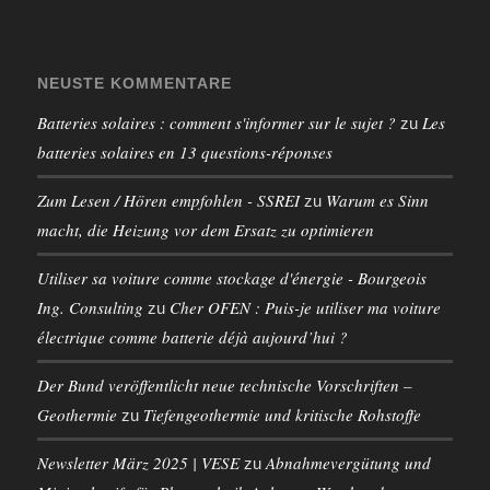
NEUSTE KOMMENTARE
Batteries solaires : comment s'informer sur le sujet ?
Les
zu
batteries solaires en 13 questions-réponses
Zum Lesen / Hören empfohlen - SSREI
Warum es Sinn
zu
macht, die Heizung vor dem Ersatz zu optimieren
Utiliser sa voiture comme stockage d'énergie - Bourgeois
Ing. Consulting
Cher OFEN : Puis-je utiliser ma voiture
zu
électrique comme batterie déjà aujourd’hui ?
Der Bund veröffentlicht neue technische Vorschriften –
Geothermie
Tiefengeothermie und kritische Rohstoffe
zu
Newsletter März 2025 | VESE
Abnahmevergütung und
zu