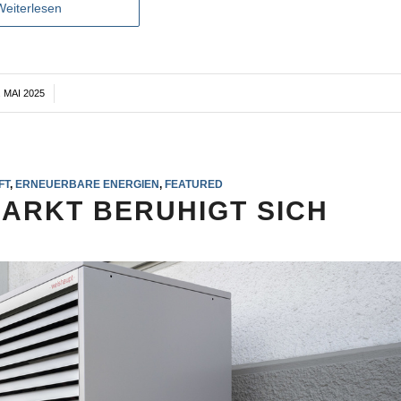
Weiterlesen
. MAI 2025
FT
,
ERNEUERBARE ENERGIEN
,
FEATURED
RKT BERUHIGT SICH