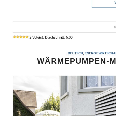
8
/
2 Vote(s), Durchschnitt: 5,00
DEUTSCH
,
ENERGIEWIRTSCHA
WÄRMEPUMPEN-MA