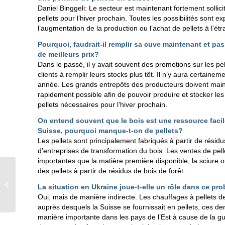
Daniel Binggeli: Le secteur est maintenant fortement sollic
pellets pour l’hiver prochain. Toutes les possibilités sont e
l’augmentation de la production ou l’achat de pellets à l’étr
Pourquoi, faudrait-il remplir sa cuve maintenant et pa
de meilleurs prix?
Dans le passé, il y avait souvent des promotions sur les pell
clients à remplir leurs stocks plus tôt. Il n’y aura certainem
année. Les grands entrepôts des producteurs doivent maint
rapidement possible afin de pouvoir produire et stocker le
pellets nécessaires pour l’hiver prochain.
On entend souvent que le bois est une ressource faci
Suisse, pourquoi manque-t-on de pellets?
Les pellets sont principalement fabriqués à partir de résid
d’entreprises de transformation du bois. Les ventes de pel
importantes que la matière première disponible, la sciure ou
des pellets à partir de résidus de bois de forêt.
10 Jahre Energieland
Liechtenstein: Was ist
La situation en Ukraine joue-t-elle un rôle dans ce p
daraus geworden?
Oui, mais de manière indirecte. Les chauffages à pellets d
auprès desquels la Suisse se fournissait en pellets, ces der
manière importante dans les pays de l’Est à cause de la gu