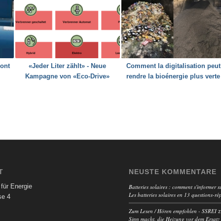
 ont
«Jeder Liter zählt» - Neue
Comment la digitalisation peut
Kampagne von «Eco-Drive»
rendre la bioénergie plus verte
T
NEUSTE KOMMENTARE
für Energie
Batteries solaires : comment s'informer su
Les batteries solaires en 13 questions-ré
se 4
Zum Lesen / Hören empfohlen - SSREI
Sinn macht, die Heizung vor dem Ersatz