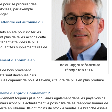
ité pour se procurer des
xploitées, par exemple
anger.
s attendre cet automne ou
ets en été pour inciter les
ent plus de telles actions cette
enant être vidés le plus
s quantités supplémentaires de
lement disponible en
Daniel Binggeli, spécialiste de
us de bois provenant
l’énergie bois, OFEN
lets sont devenues plus
 les copeaux de bois. A l’avenir, il faudra de plus en plus produire
roblème d’approvisionnement ?
eviennent toujours plus populaires également dans les pays voisins
niers n’ont plus actuellement la possibilité de se réapprovisionner de
erre en Ukraine. Ils ont moins de stock à vendre. La branche essaie