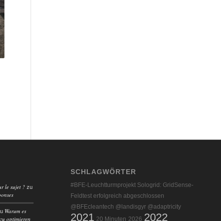
SCHLAGWÖRTER
#BFE-Leuchtturmprojekt Sologrid: GridSense-
r le sujet ?
zu
ponses
Feldtest erfolgreich abgeschlossen
@BFEcleantech @landisgyr @adaptricity
Warum es
zu
2021
2022
 zu optimieren
20 Minuten
2026