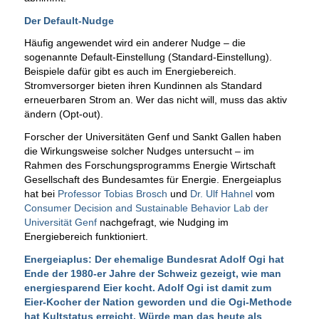
Der Default-Nudge
Häufig angewendet wird ein anderer Nudge – die
sogenannte Default-Einstellung (Standard-Einstellung).
Beispiele dafür gibt es auch im Energiebereich.
Stromversorger bieten ihren Kundinnen als Standard
erneuerbaren Strom an. Wer das nicht will, muss das aktiv
ändern (Opt-out).
Forscher der Universitäten Genf und Sankt Gallen haben
die Wirkungsweise solcher Nudges untersucht – im
Rahmen des Forschungsprogramms Energie Wirtschaft
Gesellschaft des Bundesamtes für Energie. Energeiaplus
hat bei
Professor Tobias Brosch
und
Dr. Ulf Hahnel
vom
Consumer Decision and Sustainable Behavior Lab der
Universität Genf
nachgefragt, wie Nudging im
Energiebereich funktioniert.
Energeiaplus:
Der ehemalige Bundesrat Adolf Ogi hat
Ende der 1980-er Jahre der Schweiz gezeigt, wie man
energiesparend Eier kocht.
Adolf Ogi ist damit zum
Eier-Kocher der Nation geworden und die Ogi-Methode
hat Kultstatus erreicht. Würde man das heute als