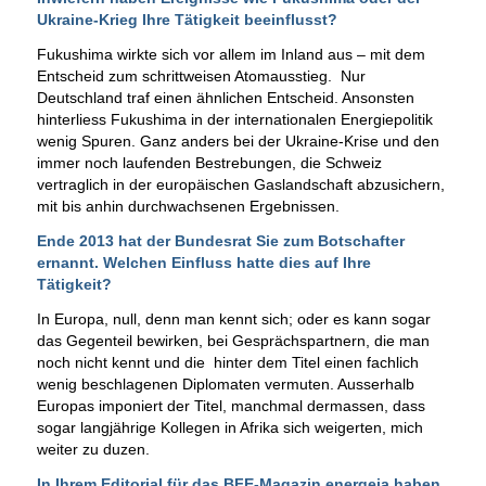
Ukraine-Krieg Ihre Tätigkeit beeinflusst?
Fukushima wirkte sich vor allem im Inland aus – mit dem
Entscheid zum schrittweisen Atomausstieg. Nur
Deutschland traf einen ähnlichen Entscheid. Ansonsten
hinterliess Fukushima in der internationalen Energiepolitik
wenig Spuren. Ganz anders bei der Ukraine-Krise und den
immer noch laufenden Bestrebungen, die Schweiz
vertraglich in der europäischen Gaslandschaft abzusichern,
mit bis anhin durchwachsenen Ergebnissen.
Ende 2013 hat der Bundesrat Sie zum Botschafter
ernannt. Welchen Einfluss hatte dies auf Ihre
Tätigkeit?
In Europa, null, denn man kennt sich; oder es kann sogar
das Gegenteil bewirken, bei Gesprächspartnern, die man
noch nicht kennt und die hinter dem Titel einen fachlich
wenig beschlagenen Diplomaten vermuten. Ausserhalb
Europas imponiert der Titel, manchmal dermassen, dass
sogar langjährige Kollegen in Afrika sich weigerten, mich
weiter zu duzen.
In Ihrem
Editorial für das BFE-Magazin energeia
haben