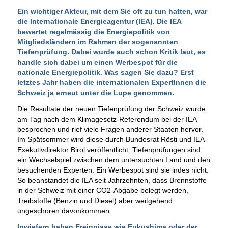
Ein wichtiger Akteur, mit dem Sie oft zu tun hatten, war
die Internationale Energieagentur (IEA). Die IEA
bewertet regelmässig die Energiepolitik von
Mitgliedsländern im Rahmen der sogenannten
Tiefenprüfung. Dabei wurde auch schon Kritik laut, es
handle sich dabei um einen Werbespot für die
nationale Energiepolitik. Was sagen Sie dazu? Erst
letztes Jahr haben die internationalen ExpertInnen die
Schweiz ja erneut unter die Lupe genommen.
Die Resultate der neuen Tiefenprüfung der Schweiz wurde
am Tag nach dem Klimagesetz-Referendum bei der IEA
besprochen und rief viele Fragen anderer Staaten hervor.
Im Spätsommer wird diese durch Bundesrat Rösti und IEA-
Exekutivdirektor Birol veröffentlicht. Tiefenprüfungen sind
ein Wechselspiel zwischen dem untersuchten Land und den
besuchenden Experten. Ein Werbespot sind sie indes nicht.
So beanstandet die IEA seit Jahrzehnten, dass Brennstoffe
in der Schweiz mit einer CO2-Abgabe belegt werden,
Treibstoffe (Benzin und Diesel) aber weitgehend
ungeschoren davonkommen.
Inwiefern haben Ereignisse wie Fukushima oder der