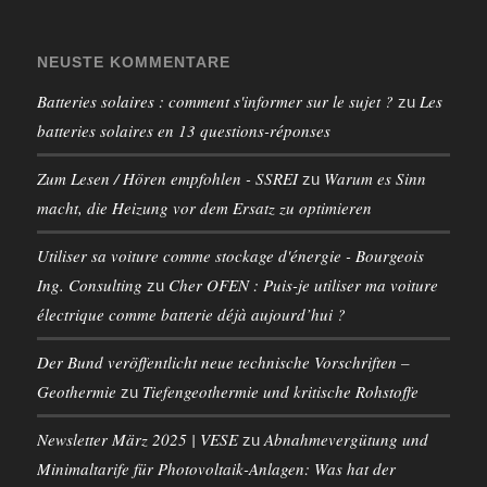
NEUSTE KOMMENTARE
Batteries solaires : comment s'informer sur le sujet ?
Les
zu
batteries solaires en 13 questions-réponses
Zum Lesen / Hören empfohlen - SSREI
Warum es Sinn
zu
macht, die Heizung vor dem Ersatz zu optimieren
Utiliser sa voiture comme stockage d'énergie - Bourgeois
Ing. Consulting
Cher OFEN : Puis-je utiliser ma voiture
zu
électrique comme batterie déjà aujourd’hui ?
Der Bund veröffentlicht neue technische Vorschriften –
Geothermie
Tiefengeothermie und kritische Rohstoffe
zu
Newsletter März 2025 | VESE
Abnahmevergütung und
zu
Minimaltarife für Photovoltaik-Anlagen: Was hat der