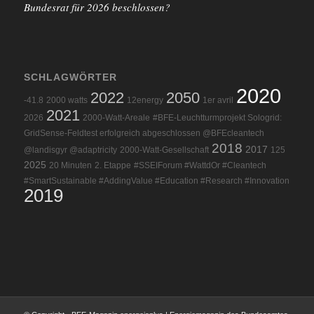
Bundesrat für 2026 beschlossen?
SCHLAGWÖRTER
2020
2022
2050
-41.8
2000 watts
12energy
1er avril
2021
2026
2000-Watt-Areale
#BFE-Leuchtturmprojekt Sologrid:
GridSense-Feldtest erfolgreich abgeschlossen @BFEcleantech
2018
2017
@landisgyr @adaptricity
2000-Watt-Gesellschaft
125
2025
20 Minuten
2. Etappe
#SSEIForum #WattdOr #Cleantech
#SmartSustainable #AddingValue #Education #Research #Innovation
2019