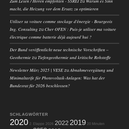
Zum Lesen / Hören empfohlen - SSREI
Warum es Sinn
zu
macht, die Heizung vor dem Ersatz zu optimieren
Utiliser sa voiture comme stockage d'énergie - Bourgeois
Ing. Consulting
Cher OFEN : Puis-je utiliser ma voiture
zu
électrique comme batterie déjà aujourd’hui ?
Der Bund veröffentlicht neue technische Vorschriften –
Geothermie
Tiefengeothermie und kritische Rohstoffe
zu
Newsletter März 2025 | VESE
Abnahmevergütung und
zu
Minimaltarife für Photovoltaik-Anlagen: Was hat der
Bundesrat für 2026 beschlossen?
SCHLAGWÖRTER
2020
2019
2022
2. Etappe
2026
20 Minuten