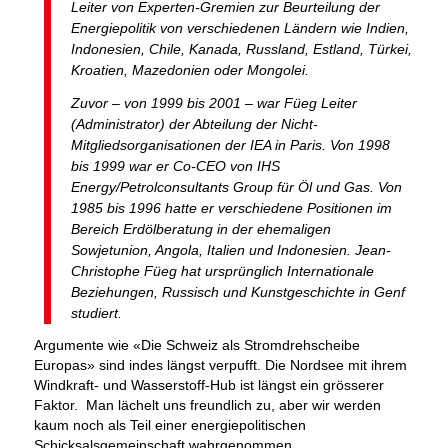
Leiter von Experten-Gremien zur Beurteilung der
Energiepolitik von verschiedenen Ländern wie Indien,
Indonesien, Chile, Kanada, Russland, Estland, Türkei,
Kroatien, Mazedonien oder Mongolei.
Zuvor – von 1999 bis 2001 – war Füeg Leiter
(Administrator) der Abteilung der Nicht-
Mitgliedsorganisationen der IEA in Paris. Von 1998
bis 1999 war er Co-CEO von IHS
Energy/Petrolconsultants Group für Öl und Gas. Von
1985 bis 1996 hatte er verschiedene Positionen im
Bereich Erdölberatung in der ehemaligen
Sowjetunion, Angola, Italien und Indonesien. Jean-
Christophe Füeg hat ursprünglich Internationale
Beziehungen, Russisch und Kunstgeschichte in Genf
studiert.
Argumente wie «Die Schweiz als Stromdrehscheibe
Europas» sind indes längst verpufft. Die Nordsee mit ihrem
Windkraft- und Wasserstoff-Hub ist längst ein grösserer
Faktor. Man lächelt uns freundlich zu, aber wir werden
kaum noch als Teil einer energiepolitischen
Schicksalsgemeinschaft wahrgenommen.