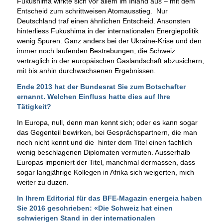
Fukushima wirkte sich vor allem im Inland aus – mit dem
Entscheid zum schrittweisen Atomausstieg. Nur
Deutschland traf einen ähnlichen Entscheid. Ansonsten
hinterliess Fukushima in der internationalen Energiepolitik
wenig Spuren. Ganz anders bei der Ukraine-Krise und den
immer noch laufenden Bestrebungen, die Schweiz
vertraglich in der europäischen Gaslandschaft abzusichern,
mit bis anhin durchwachsenen Ergebnissen.
Ende 2013 hat der Bundesrat Sie zum Botschafter
ernannt. Welchen Einfluss hatte dies auf Ihre
Tätigkeit?
In Europa, null, denn man kennt sich; oder es kann sogar
das Gegenteil bewirken, bei Gesprächspartnern, die man
noch nicht kennt und die hinter dem Titel einen fachlich
wenig beschlagenen Diplomaten vermuten. Ausserhalb
Europas imponiert der Titel, manchmal dermassen, dass
sogar langjährige Kollegen in Afrika sich weigerten, mich
weiter zu duzen.
In Ihrem
Editorial für das BFE-Magazin energeia
haben
Sie 2016 geschrieben: «Die Schweiz hat einen
schwierigen Stand in der internationalen