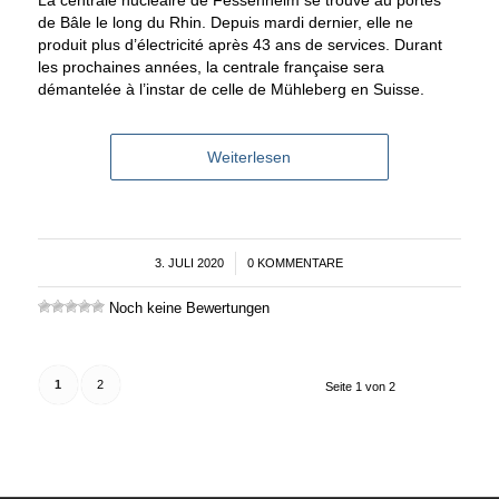
de Bâle le long du Rhin. Depuis mardi dernier, elle ne
produit plus d’électricité après 43 ans de services. Durant
les prochaines années, la centrale française sera
démantelée à l’instar de celle de Mühleberg en Suisse.
Weiterlesen
3. JULI 2020
/
0 KOMMENTARE
Noch keine Bewertungen
1
2
Seite 1 von 2