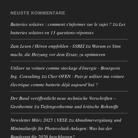
NEUSTE KOMMENTARE
Batteries solaires : comment s'informer sur le sujet ?
Les
zu
batteries solaires en 13 questions-réponses
Zum Lesen / Hören empfohlen - SSREI
Warum es Sinn
zu
macht, die Heizung vor dem Ersatz zu optimieren
Utiliser sa voiture comme stockage d'énergie - Bourgeois
Ing. Consulting
Cher OFEN : Puis-je utiliser ma voiture
zu
électrique comme batterie déjà aujourd’hui ?
Der Bund veröffentlicht neue technische Vorschriften –
Geothermie
Tiefengeothermie und kritische Rohstoffe
zu
Newsletter März 2025 | VESE
Abnahmevergütung und
zu
Minimaltarife für Photovoltaik-Anlagen: Was hat der
Bundesrat für 2026 beschlossen?