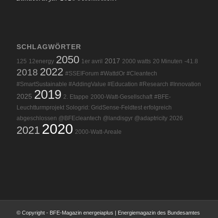
SCHLAGWÖRTER
2050
2017
125
12energy
1er avril
2000 watts
20 Minuten
-41.8
2022
2018
#SSEIForum #WattdOr #Cleantech
#SmartSustainable #AddingValue #Education #Research #Innovation
2019
2025
2. Etappe
2000-Watt-Gesellschaft
#BFE-
Leuchtturmprojekt Sologrid: GridSense-Feldtest erfolgreich
abgeschlossen @BFEcleantech @landisgyr @adaptricity
2026
2020
2021
2000-Watt-Areale
© Copyright - BFE-Magazin energeiaplus | Energiemagazin des Bundesamtes