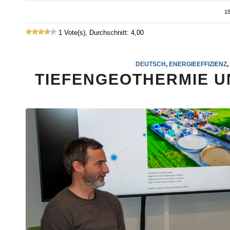
15
1 Vote(s), Durchschnitt: 4,00
DEUTSCH
,
ENERGIEEFFIZIENZ
,
TIEFENGEOTHERMIE U