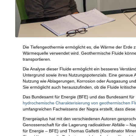
Die Tiefengeothermie ermöglicht es, die Wärme der Erde z
Wärmequelle verwendet wird. Geothermische Fluide könne
transportieren.
Die Analyse dieser Fluide ermöglicht ein besseres Verständn
Untergrund sowie ihres Nutzungspotenzials. Eine genaue An
Nutzung wie Ablagerungen, Korrosion oder Ausgasung und s
Sie ermöglicht auch herauszufinden, ob die Fluide kritische
Das Bundesamt für Energie (BFE) und das Bundesamt für 
hydrochemische Charakterisierung von geothermischen Fl
umfangreichen Fachwissens der Nagra erstellt, dass dies
Energeiaplus hat mit den verschiedenen Autoren gesprochen:
Genossenschaft für die Lagerung radioaktiver Abfälle – Na
für Energie – BFE) und Thomas Galfetti (Koordinator Mine