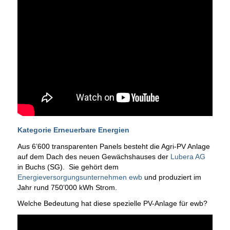
Kategorie Erneuerbare Energien
Aus 6’600 transparenten Panels besteht die Agri-PV Anlage
auf dem Dach des neuen Gewächshauses der
Lubera AG
in Buchs (SG). Sie gehört dem
Energieversorgungsunternehmen ewb
und produziert im
Jahr rund 750’000 kWh Strom.
Welche Bedeutung hat diese spezielle PV-Anlage für ewb?