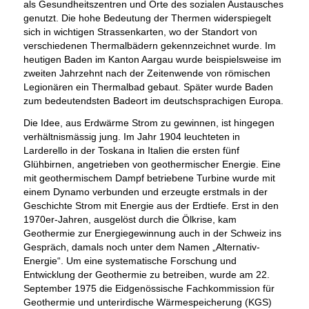
als Gesundheitszentren und Orte des sozialen Austausches
genutzt. Die hohe Bedeutung der Thermen widerspiegelt
sich in wichtigen Strassenkarten, wo der Standort von
verschiedenen Thermalbädern gekennzeichnet wurde. Im
heutigen Baden im Kanton Aargau wurde beispielsweise im
zweiten Jahrzehnt nach der Zeitenwende von römischen
Legionären ein Thermalbad gebaut. Später wurde Baden
zum bedeutendsten Badeort im deutschsprachigen Europa.
Die Idee, aus Erdwärme Strom zu gewinnen, ist hingegen
verhältnismässig jung. Im Jahr 1904 leuchteten in
Larderello in der Toskana in Italien die ersten fünf
Glühbirnen, angetrieben von geothermischer Energie. Eine
mit geothermischem Dampf betriebene Turbine wurde mit
einem Dynamo verbunden und erzeugte erstmals in der
Geschichte Strom mit Energie aus der Erdtiefe. Erst in den
1970er-Jahren, ausgelöst durch die Ölkrise, kam
Geothermie zur Energiegewinnung auch in der Schweiz ins
Gespräch, damals noch unter dem Namen „Alternativ-
Energie“. Um eine systematische Forschung und
Entwicklung der Geothermie zu betreiben, wurde am 22.
September 1975 die Eidgenössische Fachkommission für
Geothermie und unterirdische Wärmespeicherung (KGS)