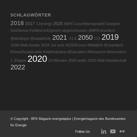
SCHLAGWÖRTER
2018
2017
2025
12energy
#BFE-Leuchtturmprojekt Sologrid:
GridSense-Feldtest erfolgreich abgeschlossen @BFEcleantech
2019
2021
2050
@landisgyr @adaptricity
-41.8
125
2000-Watt-Areale
2026
1er avril
#SSEIForum #WattdOr #Cleantech
#SmartSustainable #AddingValue #Education #Research #Innovation
2020
2. Etappe
20 Minuten
2000 watts
2000-Watt-Gesellschaft
2022
© Copyright - BFE-Magazin energeiaplus | Energiemagazin des Bundesamtes
für Energie
Follow Us