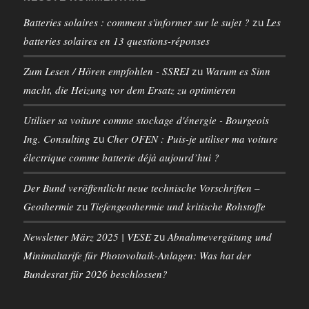
Batteries solaires : comment s'informer sur le sujet ?
Les
zu
batteries solaires en 13 questions-réponses
Zum Lesen / Hören empfohlen - SSREI
Warum es Sinn
zu
macht, die Heizung vor dem Ersatz zu optimieren
Utiliser sa voiture comme stockage d'énergie - Bourgeois
Ing. Consulting
Cher OFEN : Puis-je utiliser ma voiture
zu
électrique comme batterie déjà aujourd’hui ?
Der Bund veröffentlicht neue technische Vorschriften –
Geothermie
Tiefengeothermie und kritische Rohstoffe
zu
Newsletter März 2025 | VESE
Abnahmevergütung und
zu
Minimaltarife für Photovoltaik-Anlagen: Was hat der
Bundesrat für 2026 beschlossen?