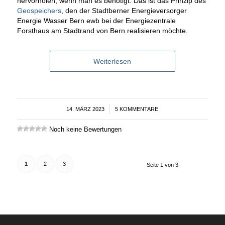
hervorholen, wenn man es benötigt: Das ist das Prinzip des
Geospeichers
, den der Stadtberner Energieversorger
Energie Wasser Bern ewb bei der Energiezentrale
Forsthaus am Stadtrand von Bern realisieren möchte.
Weiterlesen
14. MÄRZ 2023
/
5 KOMMENTARE
Noch keine Bewertungen
1
2
3
Seite 1 von 3