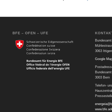
BFE – OFEN – UFE
KONTAK
Bundesamt 
Mühlestras
3063 Ittigen
Google Ma
Postadress
Bundesamt 
3003 Bern
Telefon- u
Hauszentra
Pressestel
energeia@b
www.bfe.ad