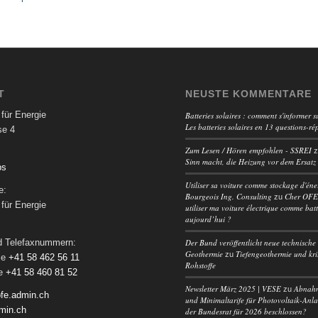
T
NEUSTE KOMMENTARE
für Energie
Batteries solaires : comment s'informer su
Les batteries solaires en 13 questions-ré
se 4
Zum Lesen / Hören empfohlen - SSREI
Sinn macht, die Heizung vor dem Ersatz
ps
Utiliser sa voiture comme stockage d'éne
e:
Bourgeois Ing. Consulting
Cher OFEN
zu
für Energie
utiliser ma voiture électrique comme batt
aujourd’hui ?
Der Bund veröffentlicht neue technische 
nd Telefaxnummern:
Geothermie
Tiefengeothermie und kri
zu
le
+41 58 462 56 11
Rohstoffe
le
+41 58 460 81 52
Newsletter März 2025 | VESE
Abnah
zu
fe.admin.ch
und Minimaltarife für Photovoltaik-Anl
min.ch
der Bundesrat für 2026 beschlossen?