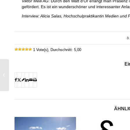
Viktor Meili AG
: Durch den Watt d’Or erlangt man Präsenz 
gefördert. Es ist ein wunderschöner und interessanter Anla
Interview: Alicia Salas, Hochschulpraktikantin Medien und P
3.
1 Vote(s), Durchschnitt: 5,00
Ei
Vorschau auf die
Sommersession 2020
ÄHNLI