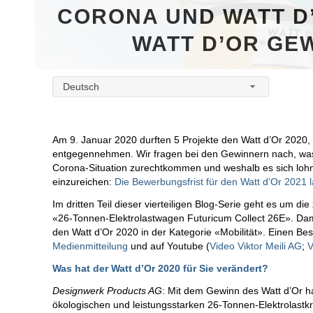
CORONA UND WATT D’
WATT D’OR GEW
Deutsch
Am 9. Januar 2020 durften 5 Projekte den Watt d’Or 2020,
entgegennehmen. Wir fragen bei den Gewinnern nach, was si
Corona-Situation zurechtkommen und weshalb es sich lohnt,
einzureichen:
Die Bewerbungsfrist für den Watt d’Or 2021 lä
Im dritten Teil dieser vierteiligen Blog-Serie geht es um 
«26-Tonnen-Elektrolastwagen Futuricum Collect 26E». Da
den Watt d’Or 2020 in der Kategorie «Mobilität». Einen Besc
Medienmitteilung
und auf Youtube (
Video Viktor Meili AG
;
V
Was hat der Watt d’Or 2020 für Sie verändert?
Designwerk Products AG
: Mit dem Gewinn des Watt d’Or ha
ökologischen und leistungsstarken 26-Tonnen-Elektrolastkr