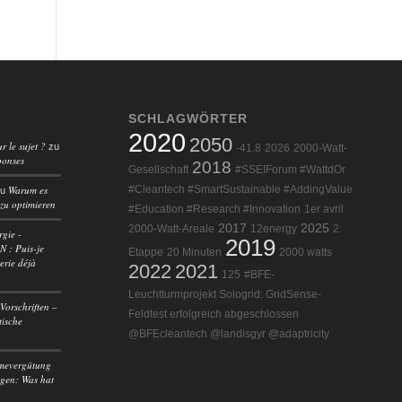
SCHLAGWÖRTER
2020
2050
r le sujet ?
zu
-41.8
2026
2000-Watt-
ponses
2018
Gesellschaft
#SSEIForum #WattdOr
Warum es
#Cleantech #SmartSustainable #AddingValue
zu
 zu optimieren
#Education #Research #Innovation
1er avril
2017
2025
2000-Watt-Areale
12energy
2.
rgie -
2019
 : Puis-je
Etappe
20 Minuten
2000 watts
erie déjà
2022
2021
125
#BFE-
Leuchtturmprojekt Sologrid: GridSense-
Vorschriften –
Feldtest erfolgreich abgeschlossen
tische
@BFEcleantech @landisgyr @adaptricity
mevergütung
agen: Was hat