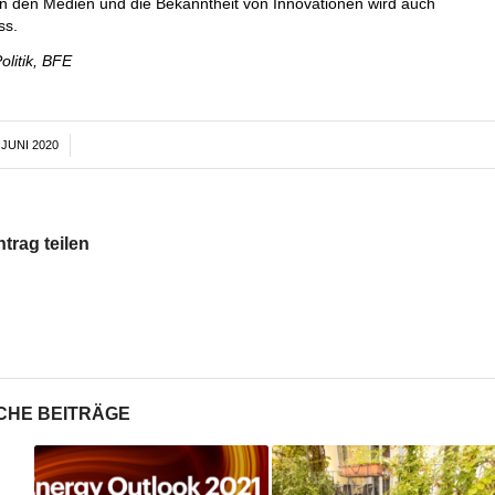
in den Medien und die Bekanntheit von Innovationen wird auch
ss.
olitik, BFE
 JUNI 2020
/
ntrag teilen
CHE BEITRÄGE