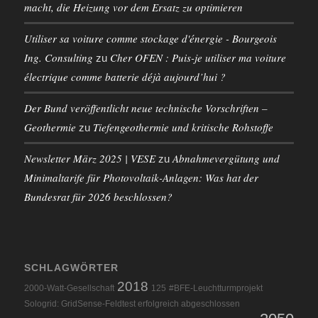
macht, die Heizung vor dem Ersatz zu optimieren
Utiliser sa voiture comme stockage d'énergie - Bourgeois
Ing. Consulting
Cher OFEN : Puis-je utiliser ma voiture
zu
électrique comme batterie déjà aujourd’hui ?
Der Bund veröffentlicht neue technische Vorschriften –
Geothermie
Tiefengeothermie und kritische Rohstoffe
zu
Newsletter März 2025 | VESE
Abnahmevergütung und
zu
Minimaltarife für Photovoltaik-Anlagen: Was hat der
Bundesrat für 2026 beschlossen?
SCHLAGWÖRTER
2018
2000-Watt-Gesellschaft
125
#BFE-Leuchtturmprojekt
Sologrid: GridSense-Feldtest erfolgreich abgeschlossen