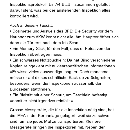
Inspektionsprotokoll: Ein A4-Blatt – zusammen gefaltet –
darauf steht, was bei der anstehenden Inspektion alles
kontrolliert wird.
Auch in diesem Täschli:
• Dosimeter und Ausweis des BFE: Die Security vor dem
Haupttor zum AKW kennt nicht alle. Am Haupttor öffnet sich
dann die Tür erst nach dem Iris-Scan.
• Ein Memory-Stick, für den Fall, dass er Fotos von der
Inspektion übertragen muss.
• Ein schwarzes Notizbüchlein: Da hat Biino verschiedene
Kopien reingeklebt mit nuklearspezifischen Informationen.
«Er wisse vieles auswendig», sagt er. Doch manchmal
müsse er auf dieses schriftliche Back-up zurückgreifen,
besonders, wenn die Inspektionen ausserhalb der
Bürozeiten stattfinden.
• Ein Bleistift mit einer Schnur, am Täschlein befestigt,
«damit er nicht irgendwo reinfällt.»
Grosse Messgeräte, die für die Inspektion nötig sind, hat
die IAEA in der Kernanlage gelagert, weil sie zu schwer
sind, um sie jedes Mal zu transportieren. Kleinere
Messgeräte bringen die Inspektoren mit. Neben den