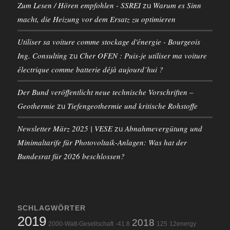
Zum Lesen / Hören empfohlen - SSREI
Warum es Sinn
zu
macht, die Heizung vor dem Ersatz zu optimieren
Utiliser sa voiture comme stockage d'énergie - Bourgeois
Ing. Consulting
Cher OFEN : Puis-je utiliser ma voiture
zu
électrique comme batterie déjà aujourd’hui ?
Der Bund veröffentlicht neue technische Vorschriften –
Geothermie
Tiefengeothermie und kritische Rohstoffe
zu
Newsletter März 2025 | VESE
Abnahmevergütung und
zu
Minimaltarife für Photovoltaik-Anlagen: Was hat der
Bundesrat für 2026 beschlossen?
SCHLAGWÖRTER
2019
2018
2000-Watt-Gesellschaft
-41.8
125
12energy