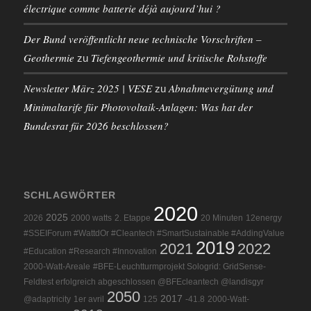
électrique comme batterie déjà aujourd’hui ?
Der Bund veröffentlicht neue technische Vorschriften –
Geothermie
Tiefengeothermie und kritische Rohstoffe
zu
Newsletter März 2025 | VESE
Abnahmevergütung und
zu
Minimaltarife für Photovoltaik-Anlagen: Was hat der
Bundesrat für 2026 beschlossen?
SCHLAGWÖRTER
2020
2025
2026
2000 watts
2. Etappe
20 Minuten
12energy
#SSEIForum #WattdOr #Cleantech #SmartSustainable #AddingValue
2019
2021
2022
#Education #Research #Innovation
2000-Watt-Areale
#BFE-Leuchtturmprojekt Sologrid: GridSense-
Feldtest erfolgreich abgeschlossen @BFEcleantech @landisgyr
2050
2017
@adaptricity
1er avril
125
-41.8
2000-Watt-