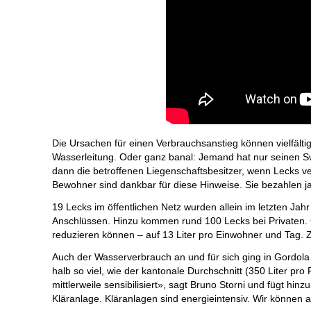
Die Ursachen für einen Verbrauchsanstieg können vielfältig 
Wasserleitung. Oder ganz banal: Jemand hat nur seinen Sw
dann die betroffenen Liegenschaftsbesitzer, wenn Lecks 
Bewohner sind dankbar für diese Hinweise. Sie bezahlen j
19 Lecks im öffentlichen Netz wurden allein im letzten Jah
Anschlüssen. Hinzu kommen rund 100 Lecks bei Privaten. G
reduzieren können – auf 13 Liter pro Einwohner und Tag. Zu
Auch der Wasserverbrauch an und für sich ging in Gordola z
halb so viel, wie der kantonale Durchschnitt (350 Liter p
mittlerweile sensibilisiert», sagt Bruno Storni und fügt hin
Kläranlage. Kläranlagen sind energieintensiv. Wir können 