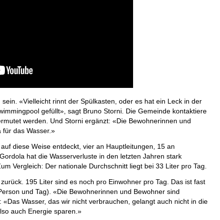
sein. «Vielleicht rinnt der Spülkasten, oder es hat ein Leck in der
immingpool gefüllt», sagt Bruno Storni. Die Gemeinde kontaktiere
vermutet werden. Und Storni ergänzt: «Die Bewohnerinnen und
a für das Wasser.»
r auf diese Weise entdeckt, vier an Hauptleitungen, 15 an
ordola hat die Wasserverluste in den letzten Jahren stark
m Vergleich: Der nationale Durchschnitt liegt bei 33 Liter pro Tag.
urück. 195 Liter sind es noch pro Einwohner pro Tag. Das ist fast
ro Person und Tag). «Die Bewohnerinnen und Bewohner sind
zu: «Das Wasser, das wir nicht verbrauchen, gelangt auch nicht in die
also auch Energie sparen.»