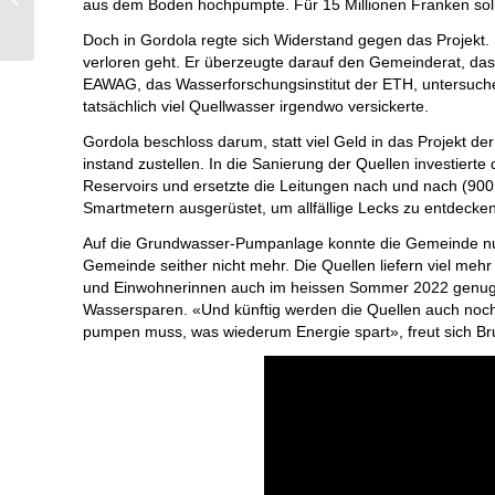
aus dem Boden hochpumpte. Für 15 Millionen Franken soll
2024 der
eidgenössischen Räte
Doch in Gordola regte sich Widerstand gegen das Projekt. 
verloren geht. Er überzeugte darauf den Gemeinderat, das
EAWAG, das Wasserforschungsinstitut der ETH, untersuchen
tatsächlich viel Quellwasser irgendwo versickerte.
Gordola beschloss darum, statt viel Geld in das Projekt
instand zustellen. In die Sanierung der Quellen investiert
Reservoirs und ersetzte die Leitungen nach und nach (900
Smartmetern ausgerüstet, um allfällige Lecks zu entdecken
Auf die Grundwasser-Pumpanlage konnte die Gemeinde nun
Gemeinde seither nicht mehr. Die Quellen liefern viel meh
und Einwohnerinnen auch im heissen Sommer 2022 genug W
Wassersparen. «Und künftig werden die Quellen auch noc
pumpen muss, was wiederum Energie spart», freut sich Bru