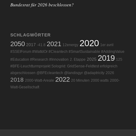
Bundesrat für 2026 beschlossen?
SCHLAGWÖRTER
2020
2050
2021
2017
-41.8
12energy
1er avril
#SSEIForum #WattdOr #Cleantech #SmartSustainable #AddingValue
2019
2025
#Education #Research #Innovation
2. Etappe
125
#BFE-Leuchtturmprojekt Sologrid: GridSense-Feldtest erfolgreich
abgeschlossen @BFEcleantech @landisgyr @adaptricity
2026
2022
2018
2000-Watt-Areale
20 Minuten
2000 watts
2000-
Watt-Gesellschaft