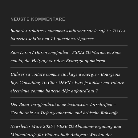
NEUSTE KOMMENTARE
Batteries solaires : comment s'informer sur le sujet ?
Les
zu
batteries solaires en 13 questions-réponses
Zum Lesen / Hören empfohlen - SSREI
Warum es Sinn
zu
macht, die Heizung vor dem Ersatz zu optimieren
Utiliser sa voiture comme stockage d'énergie - Bourgeois
Ing. Consulting
Cher OFEN : Puis-je utiliser ma voiture
zu
électrique comme batterie déjà aujourd’hui ?
Der Bund veröffentlicht neue technische Vorschriften –
Geothermie
Tiefengeothermie und kritische Rohstoffe
zu
Newsletter März 2025 | VESE
Abnahmevergütung und
zu
Minimaltarife für Photovoltaik-Anlagen: Was hat der