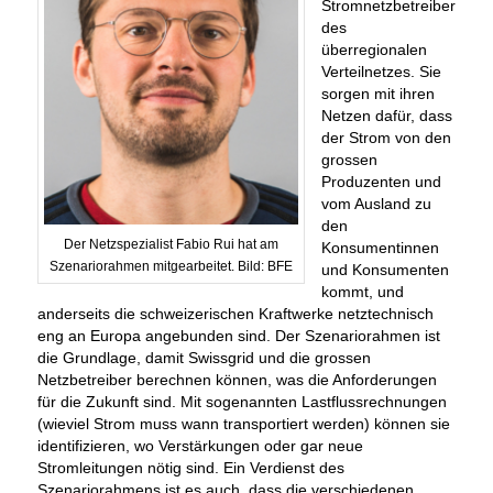
Stromnetzbetreiber
des
überregionalen
Verteilnetzes. Sie
sorgen mit ihren
Netzen dafür, dass
der Strom von den
grossen
Produzenten und
vom Ausland zu
den
Der Netzspezialist Fabio Rui hat am
Konsumentinnen
Szenariorahmen mitgearbeitet. Bild: BFE
und Konsumenten
kommt, und
anderseits die schweizerischen Kraftwerke netztechnisch
eng an Europa angebunden sind. Der Szenariorahmen ist
die Grundlage, damit Swissgrid und die grossen
Netzbetreiber berechnen können, was die Anforderungen
für die Zukunft sind. Mit sogenannten Lastflussrechnungen
(wieviel Strom muss wann transportiert werden) können sie
identifizieren, wo Verstärkungen oder gar neue
Stromleitungen nötig sind. Ein Verdienst des
Szenariorahmens ist es auch, dass die verschiedenen