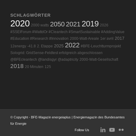
SCHLAGWÖRTER
2020
2019
2050
2021
2000 watts
2026
#SSEIForum #WattdOr #Cleantech #SmartSustainable #AddingValue
2017
#Education #Research #Innovation
2000-Watt-Areale
1er avril
2022
2025
12energy
-41.8
2. Etappe
#BFE-Leuchtturmprojekt
Sologrid: GridSense-Feldtest erfolgreich abgeschlossen
@BFEcleantech @landisgyr @adaptricity
2000-Watt-Gesellschaft
2018
20 Minuten
125
© Copyright - BFE-Magazin energeiaplus | Energiemagazin des Bundesamtes
für Energie
Follow Us