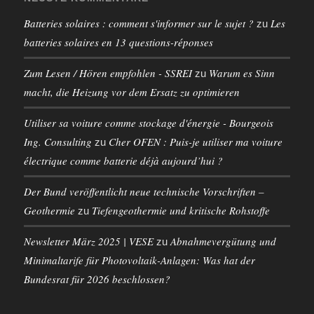
Batteries solaires : comment s'informer sur le sujet ?
Les
zu
batteries solaires en 13 questions-réponses
Zum Lesen / Hören empfohlen - SSREI
Warum es Sinn
zu
macht, die Heizung vor dem Ersatz zu optimieren
Utiliser sa voiture comme stockage d'énergie - Bourgeois
Ing. Consulting
Cher OFEN : Puis-je utiliser ma voiture
zu
électrique comme batterie déjà aujourd’hui ?
Der Bund veröffentlicht neue technische Vorschriften –
Geothermie
Tiefengeothermie und kritische Rohstoffe
zu
Newsletter März 2025 | VESE
Abnahmevergütung und
zu
Minimaltarife für Photovoltaik-Anlagen: Was hat der
Bundesrat für 2026 beschlossen?