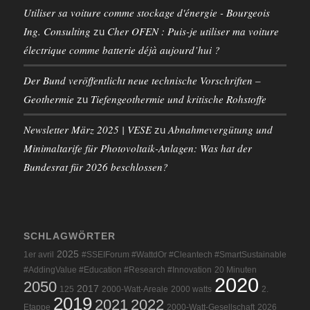
Utiliser sa voiture comme stockage d'énergie - Bourgeois
Ing. Consulting
Cher OFEN : Puis-je utiliser ma voiture
zu
électrique comme batterie déjà aujourd’hui ?
Der Bund veröffentlicht neue technische Vorschriften –
Geothermie
Tiefengeothermie und kritische Rohstoffe
zu
Newsletter März 2025 | VESE
Abnahmevergütung und
zu
Minimaltarife für Photovoltaik-Anlagen: Was hat der
Bundesrat für 2026 beschlossen?
SCHLAGWÖRTER
2025
1er avril
#SSEIForum #WattdOr #Cleantech #SmartSustainable
#AddingValue #Education #Research #Innovation
20 Minuten
2020
2050
2017
125
2000-Watt-Areale
2000 watts
2.
2019
2021
2022
Etappe
2000-Watt-Gesellschaft
2026