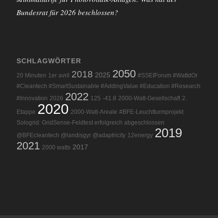
Bundesrat für 2026 beschlossen?
SCHLAGWÖRTER
2050
2018
2025
20 Minuten
1er avril
#SSEIForum #WattdOr
#Cleantech #SmartSustainable #AddingValue #Education #Research
2022
#Innovation
2026
125
-41.8
2000-Watt-Gesellschaft
2.
2020
Etappe
2000-Watt-Areale
#BFE-Leuchtturmprojekt
Sologrid: GridSense-Feldtest erfolgreich abgeschlossen
2019
@BFEcleantech @landisgyr @adaptricity
12energy
2021
2017
2000 watts