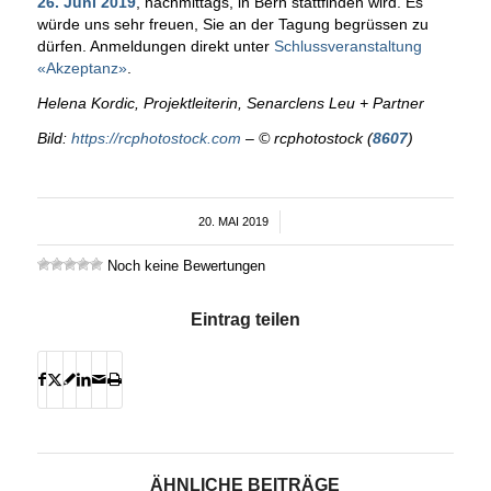
26. Juni 2019
, nachmittags, in Bern stattfinden wird. Es
würde uns sehr freuen, Sie an der Tagung begrüssen zu
dürfen. Anmeldungen direkt unter
Schlussveranstaltung
«Akzeptanz»
.
Helena Kordic, Projektleiterin, Senarclens Leu + Partner
Bild:
https://rcphotostock.com
– © rcphotostock (
8607
)
20. MAI 2019
/
Noch keine Bewertungen
Eintrag teilen
ÄHNLICHE BEITRÄGE