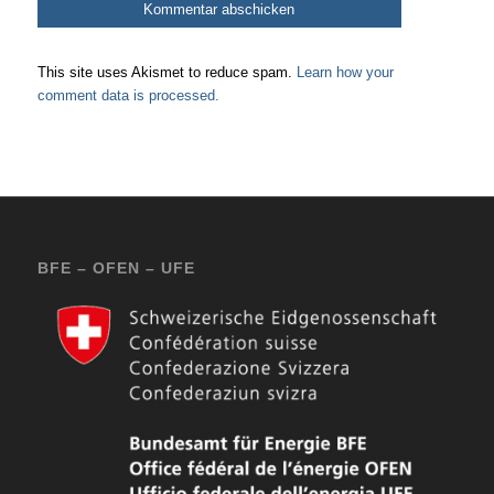
This site uses Akismet to reduce spam.
Learn how your
comment data is processed.
BFE – OFEN – UFE