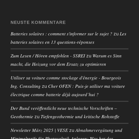
NEUSTE KOMMENTARE
Batteries solaires : comment s'informer sur le sujet ?
Les
zu
batteries solaires en 13 questions-réponses
Zum Lesen / Hören empfohlen - SSREI
Warum es Sinn
zu
macht, die Heizung vor dem Ersatz zu optimieren
Utiliser sa voiture comme stockage d'énergie - Bourgeois
Ing. Consulting
Cher OFEN : Puis-je utiliser ma voiture
zu
électrique comme batterie déjà aujourd’hui ?
Der Bund veröffentlicht neue technische Vorschriften –
Geothermie
Tiefengeothermie und kritische Rohstoffe
zu
Newsletter März 2025 | VESE
Abnahmevergütung und
zu
Minimaltarife für Photovoltaik-Anlagen: Was hat der