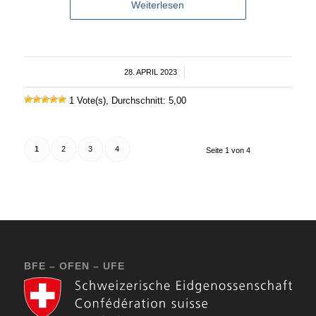
Weiterlesen
28. APRIL 2023
/
1 Vote(s), Durchschnitt: 5,00
1
2
3
4
Seite 1 von 4
BFE – OFEN – UFE