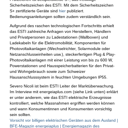
Sicherheitszeichen des ESTI. Mit dem Sicherheitszeichen
S+ zertifizierte Geräte sind
hier
publiziert.
Bedienungsanleitungen sollten zudem verständlich sein.
Aufgrund des raschen technologischen Fortschritts erhielt
das ESTI zahlreiche Anfragen von Herstellern, Händlern
und Privatpersonen zu Ladestationen (Wallboxen) und
Ladekabeln für die Elektromobilität, Komponenten für
Photovoltaikanlagen (Wechselrichter, Solarmodule oder
Netzanschlusseinheiten usw.), steckerfertigen Plug & Play-
Photovoltaikanlagen mit einer Leistung von bis zu 600 W,
Powerstationen und Hausspeicherbatterien für den Privat-
und Wohngebrauch sowie zum Schweizer
Hausanschlusssystem in feuchten Umgebungen IP55.
Severo Nicoli ist beim ESTI Leiter der Marktüberwachung.
Im Interview mit energeiaplus.com (siehe Link unten) erklärt
er unter anderem, wie das ESTI elektrische Erzeugnisse
kontrolliert, welche Massnahmen ergriffen werden können
und wann Konsumentinnen und Konsumenten vorsichtig
sein sollten.
Vorsicht vor billigen elektrischen Geräten aus dem Ausland |
BFE-Magazin energeiaplus | Energiemagazin des