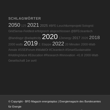
SCHLAGWÖRTER
2050
2021
2025
125
#BFE-Leuchtturmprojekt Sologrid:
GridSense-Feldtest erfolgreich abgeschlossen @BFEcleantech
2020
2018
2017
@landisgyr @adaptricity
12energy
2026
2019
2022
2000 watts
2. Etappe
20 Minuten
2000-Watt-
Areale
#SSEIForum #WattdOr #Cleantech #SmartSustainable
#AddingValue #Education #Research #Innovation
-41.8
2000-Watt-
Gesellschaft
1er avril
© Copyright - BFE-Magazin energeiaplus | Energiemagazin des Bundesamtes
für Energie