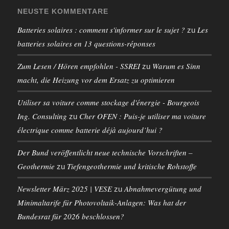
NEUSTE KOMMENTARE
Batteries solaires : comment s'informer sur le sujet ?
Les
zu
batteries solaires en 13 questions-réponses
Zum Lesen / Hören empfohlen - SSREI
Warum es Sinn
zu
macht, die Heizung vor dem Ersatz zu optimieren
Utiliser sa voiture comme stockage d'énergie - Bourgeois
Ing. Consulting
Cher OFEN : Puis-je utiliser ma voiture
zu
électrique comme batterie déjà aujourd’hui ?
Der Bund veröffentlicht neue technische Vorschriften –
Geothermie
Tiefengeothermie und kritische Rohstoffe
zu
Newsletter März 2025 | VESE
Abnahmevergütung und
zu
Minimaltarife für Photovoltaik-Anlagen: Was hat der
Bundesrat für 2026 beschlossen?