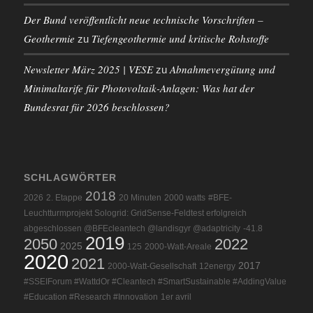
Der Bund veröffentlicht neue technische Vorschriften –
Geothermie
Tiefengeothermie und kritische Rohstoffe
zu
Newsletter März 2025 | VESE
Abnahmevergütung und
zu
Minimaltarife für Photovoltaik-Anlagen: Was hat der
Bundesrat für 2026 beschlossen?
SCHLAGWÖRTER
2018
2026
2. Etappe
20 Minuten
2000 watts
#BFE-
Leuchtturmprojekt Sologrid: GridSense-Feldtest erfolgreich
abgeschlossen @BFEcleantech @landisgyr @adaptricity
-41.8
2019
2050
2022
2025
125
2000-Watt-Areale
2020
2021
2017
2000-Watt-Gesellschaft
12energy
#SSEIForum #WattdOr #Cleantech #SmartSustainable #AddingValue
#Education #Research #Innovation
1er avril