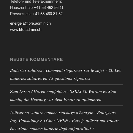
Telefon- und Telefaxnummern:
Hauszentrale
+41 58 462 56 11
Pressestelle
+41 58 460 81 52
energeia@bfe.admin.ch
www.bfe.admin.ch
NEUSTE KOMMENTARE
Batteries solaires : comment s'informer sur le sujet ?
Les
zu
batteries solaires en 13 questions-réponses
Zum Lesen / Hören empfohlen - SSREI
Warum es Sinn
zu
macht, die Heizung vor dem Ersatz zu optimieren
Utiliser sa voiture comme stockage d'énergie - Bourgeois
Ing. Consulting
Cher OFEN : Puis-je utiliser ma voiture
zu
électrique comme batterie déjà aujourd’hui ?