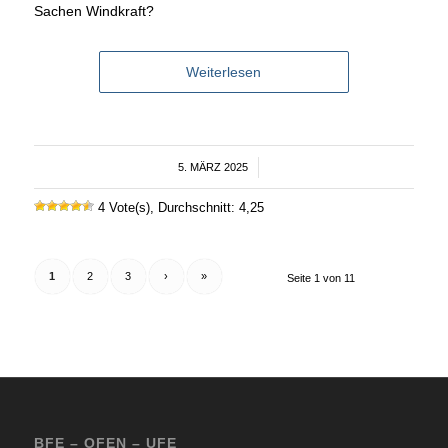
Sachen Windkraft?
Weiterlesen
5. MÄRZ 2025
/
4 Vote(s), Durchschnitt: 4,25
1
2
3
›
»
Seite 1 von 11
BFE – OFEN – UFE