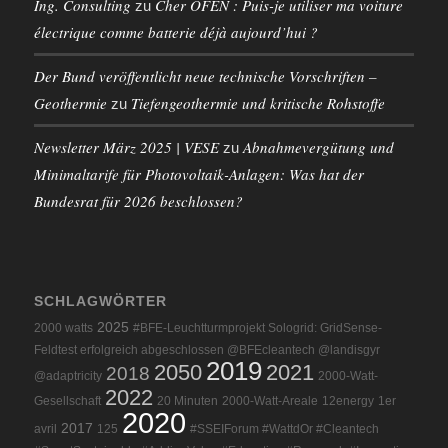
Ing. Consulting
Cher OFEN : Puis-je utiliser ma voiture
zu
électrique comme batterie déjà aujourd’hui ?
Der Bund veröffentlicht neue technische Vorschriften –
Geothermie
Tiefengeothermie und kritische Rohstoffe
zu
Newsletter März 2025 | VESE
Abnahmevergütung und
zu
Minimaltarife für Photovoltaik-Anlagen: Was hat der
Bundesrat für 2026 beschlossen?
SCHLAGWÖRTER
2025
2000 watts
#BFE-Leuchtturmprojekt Sologrid: GridSense-
Feldtest erfolgreich abgeschlossen @BFEcleantech @landisgyr
2019
2050
2021
2018
@adaptricity
2000-Watt-
2022
Gesellschaft
20 Minuten
2000-Watt-Areale
12energy
1er
2020
2017
avril
125
#SSEIForum #WattdOr #Cleantech