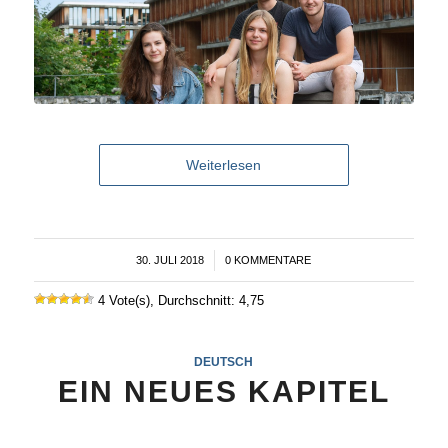
Weiterlesen
30. JULI 2018
/
0 KOMMENTARE
4 Vote(s), Durchschnitt: 4,75
DEUTSCH
EIN NEUES KAPITEL