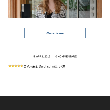
Weiterlesen
5. APRIL 2016
/
0 KOMMENTARE
2 Vote(s), Durchschnitt: 5,00