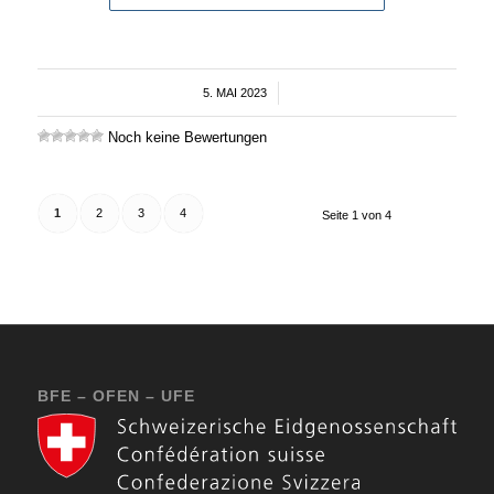
5. MAI 2023
/
Noch keine Bewertungen
1
2
3
4
Seite 1 von 4
BFE – OFEN – UFE