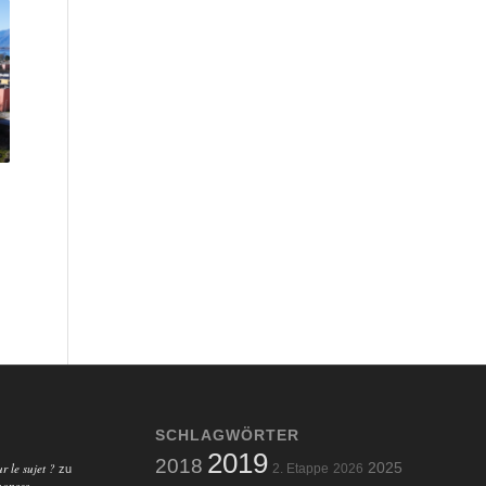
SCHLAGWÖRTER
2019
2018
r le sujet ?
2025
2. Etappe
2026
zu
ponses