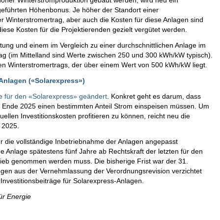
 hoher Winterstromproduktion gebaut werden, wird neu ein
geführten Höhenbonus. Je höher der Standort einer
der Winterstromertrag, aber auch die Kosten für diese Anlagen sind
iese Kosten für die Projektierenden gezielt vergütet werden.
tung und einem im Vergleich zu einer durchschnittlichen Anlage im
trag (im Mittelland sind Werte zwischen 250 und 300 kWh/kW typisch).
chen Winterstromertrags, der über einem Wert von 500 kWh/kW liegt.
-Anlagen («Solarexpress»)
e für den «Solarexpress» geändert
. Konkret geht es darum, dass
s Ende 2025 einen bestimmten Anteil Strom einspeisen müssen. Um
uellen Investitionskosten profitieren zu können, reicht neu die
 2025.
ür die vollständige Inbetriebnahme der Anlagen angepasst
ine Anlage spätestens fünf Jahre ab Rechtskraft der letzten für den
trieb genommen werden muss. Die bisherige Frist war der 31.
gen aus der Vernehmlassung der Verordnungsrevision verzichtet
Investitionsbeiträge für Solarexpress-Anlagen.
ür Energie