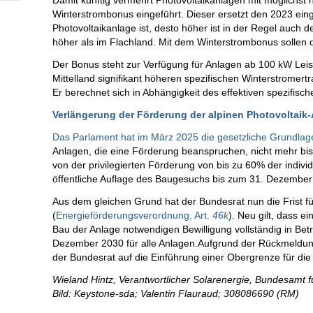
Damit künftig vermehrt Photovoltaikanlagen mit möglichst
Winterstrombonus eingeführt. Dieser ersetzt den 2023 ein
Photovoltaikanlage ist, desto höher ist in der Regel auch 
höher als im Flachland. Mit dem Winterstrombonus sollen d
Der Bonus steht zur Verfügung für Anlagen ab 100 kW Leis
Mittelland signifikant höheren spezifischen Winterstromer
Er berechnet sich in Abhängigkeit des effektiven spezifis
Verlängerung der Förderung der alpinen Photovoltaik
Das Parlament hat im März 2025 die gesetzliche Grundlag
Anlagen, die eine Förderung beanspruchen, nicht mehr bi
von der privilegierten Förderung von bis zu 60% der individ
öffentliche Auflage des Baugesuchs bis zum 31. Dezember
Aus dem gleichen Grund hat der Bundesrat nun die Frist f
(
Energieförderungsverordnung, Art.
46k
). Neu gilt, dass e
Bau der Anlage notwendigen Bewilligung vollständig in Be
Dezember 2030 für alle Anlagen.Aufgrund der Rückmeldun
der Bundesrat auf die Einführung einer Obergrenze für die 
Wieland Hintz, Verantwortlicher Solarenergie, Bundesamt f
Bild: Keystone-sda; Valentin Flauraud; 308086690 (RM)