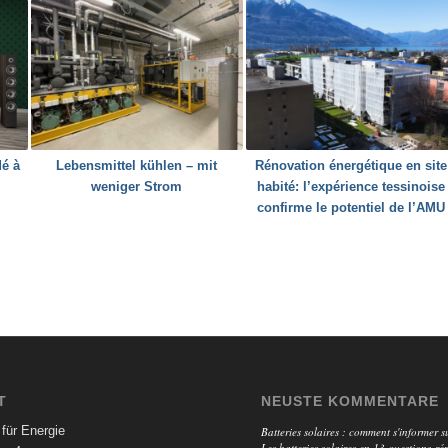
é à
Lebensmittel kühlen – mit
Rénovation énergétique en site
weniger Strom
habité: l’expérience tessinoise
confirme le potentiel de l’AMU
T
NEUSTE KOMMENTARE
für Energie
Batteries solaires : comment s'informer su
Les batteries solaires en 13 questions-ré